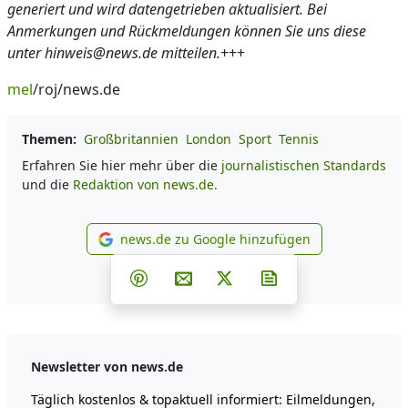
generiert und wird datengetrieben aktualisiert. Bei
Anmerkungen und Rückmeldungen können Sie uns diese
unter hinweis@news.de mitteilen.
+++
mel
/roj/news.de
Themen:
Großbritannien
London
Sport
Tennis
Erfahren Sie hier mehr über die
journalistischen Standards
und die
Redaktion von news.de.
news.de zu Google hinzufügen
news.de zu Google hinzufüg
Teilen auf Facebook
Teilen auf Whatsapp
Teilen auf Telegram
Teilen auf Pinterest
Per E-Mail teilen
Post auf X
Newsletter abonni
Newsletter von news.de
Täglich kostenlos & topaktuell informiert: Eilmeldungen,