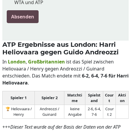
WTA und ATP
Absenden
ATP Ergebnisse aus London: Harri
Heliovaara gegen Guido Andreozzi
In
London
,
Großbritannien
ist das Spiel zwischen
Heliovaara / Henry gegen Andreozzi / Guinard
entschieden. Das Match endete mit
6-2, 6-4, 7-6 für Harri
Heliovaara
.
Matchti
Spielst
Cour
Akti
Spieler 1
Spieler 2
me
and
t
on
🏆 Heliovaara /
Andreozzi /
keine
2-6, 6-4,
Cour
Henry
Guinard
Angabe
7-6
t 2
+++
Dieser Text wurde auf der Basis der Daten von der ATP