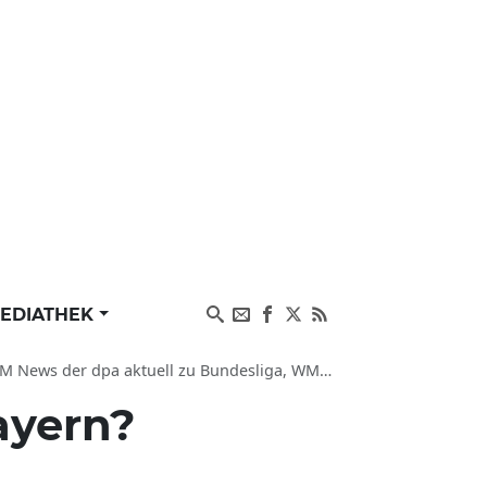
EDIATHEK
iga, WM, Nationalmannschaft, Eintracht Frankfurt und Transfers
ayern?