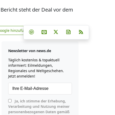
 Bericht steht der Deal vor dem
Teilen auf Facebook
Teilen auf Whatsapp
Teilen auf Telegram
Google hinzufügen
Teilen auf Pinterest
Per E-Mail teilen
Post auf X
Newsletter abonniere
RSS
news.de zu Google hinzufügen
Newsletter von news.de
Täglich kostenlos & topaktuell
informiert: Eilmeldungen,
Regionales und Weltgeschehen.
Jetzt anmelden!
Ja, ich stimme der Erhebung,
Verarbeitung und Nutzung meiner
personenbezogenen Daten gemäß