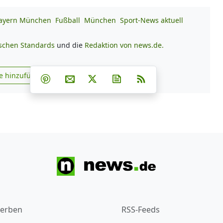
ayern München
Fußball
München
Sport-News aktuell
ischen Standards
und die
Redaktion von news.de.
Teilen auf Facebook
Teilen auf Whatsapp
Teilen auf Telegram
e hinzufügen
Teilen auf Pinterest
Per E-Mail teilen
Post auf X
Newsletter abonnieren
RSS
s.de zu Google hinzufügen
erben
RSS-Feeds