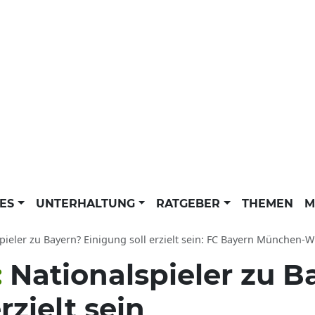
LES
UNTERHALTUNG
RATGEBER
THEMEN
M
er zu Bayern? Einigung soll erzielt sein: FC Bayern München-WM News der dpa aktuell zu Bundesl
:
Nationalspieler zu B
rzielt sein