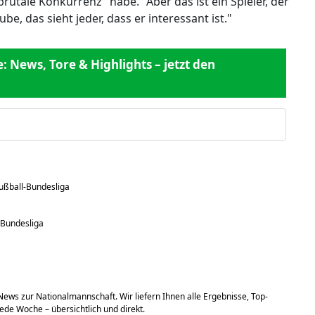
rutale Konkurrenz" habe. "Aber das ist ein Spieler, der
ube, das sieht jeder, dass er interessant ist."
 News, Tore & Highlights – jetzt den
Fußball-Bundesliga
-Bundesliga
News zur Nationalmannschaft. Wir liefern Ihnen alle Ergebnisse, Top-
jede Woche – übersichtlich und direkt.