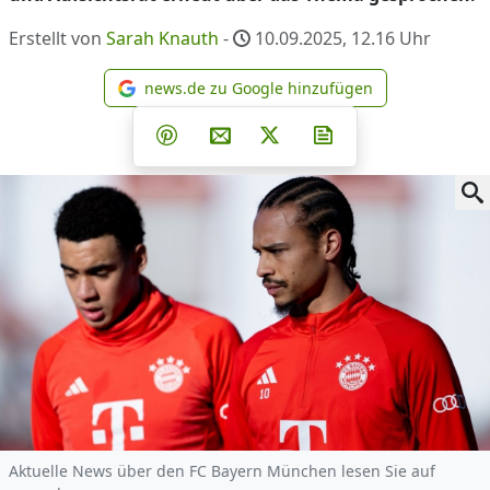
Erstellt von
Sarah Knauth
-
10.09.2025, 12.16
Uhr
news.de zu Google hinzufügen
news.de zu Google hinzufüg
Teilen auf Facebook
Teilen auf Whatsapp
Teilen auf Telegram
Teilen auf Pinterest
Per E-Mail teilen
Post auf X
Newsletter abonni
Aktuelle News über den FC Bayern München lesen Sie auf