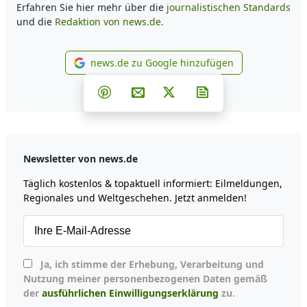
Erfahren Sie hier mehr über die
journalistischen Standards
und die
Redaktion von news.de.
news.de zu Google hinzufügen
news.de zu Google hinzufüg
Teilen auf Facebook
Teilen auf Whatsapp
Teilen auf Telegram
Teilen auf Pinterest
Per E-Mail teilen
Post auf X
Newsletter abonni
Newsletter von news.de
Täglich kostenlos & topaktuell informiert: Eilmeldungen,
Regionales und Weltgeschehen. Jetzt anmelden!
Ja, ich stimme der Erhebung, Verarbeitung und
Nutzung meiner personenbezogenen Daten gemäß
der
ausführlichen Einwilligungserklärung
zu.