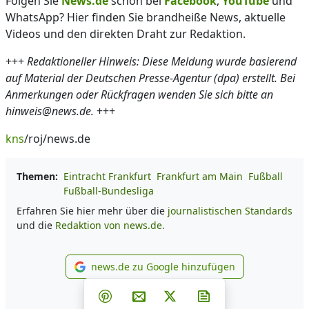
Folgen Sie
News.de
schon bei
Facebook
,
YouTube
und
WhatsApp? Hier finden Sie brandheiße News, aktuelle
Videos und den direkten Draht zur Redaktion.
+++
Redaktioneller Hinweis: Diese Meldung wurde basierend
auf Material der Deutschen Presse-Agentur (dpa) erstellt. Bei
Anmerkungen oder Rückfragen wenden Sie sich bitte an
hinweis@news.de.
+++
kns
/roj/news.de
Themen:
Eintracht Frankfurt
Frankfurt am Main
Fußball
Fußball-Bundesliga
Erfahren Sie hier mehr über die
journalistischen Standards
und die
Redaktion von news.de.
news.de zu Google hinzufügen
news.de zu Google hinzufüg
Teilen auf Facebook
Teilen auf Whatsapp
Teilen auf Telegram
Teilen auf Pinterest
Per E-Mail teilen
Post auf X
Newsletter abonni