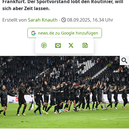
Frankfurt. Der Sportvorstand lobt den Routinier, will
sich aber Zeit lassen.
Erstellt von
Sarah Knauth
-
08.09.2025, 16.34
Uhr
news.de zu Google hinzufügen
news.de zu Google hinzufüg
Teilen auf Facebook
Teilen auf Whatsapp
Teilen auf Telegram
Teilen auf Pinterest
Per E-Mail teilen
Post auf X
Newsletter abonni