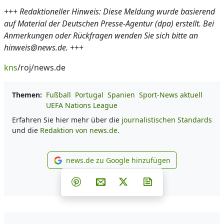
+++
Redaktioneller Hinweis: Diese Meldung wurde basierend
auf Material der Deutschen Presse-Agentur (dpa) erstellt. Bei
Anmerkungen oder Rückfragen wenden Sie sich bitte an
hinweis@news.de.
+++
kns
/roj/news.de
Themen:
Fußball
Portugal
Spanien
Sport-News aktuell
UEFA Nations League
Erfahren Sie hier mehr über die
journalistischen Standards
und die
Redaktion von news.de.
news.de zu Google hinzufügen
news.de zu Google hinzufüg
Teilen auf Facebook
Teilen auf Whatsapp
Teilen auf Telegram
Teilen auf Pinterest
Per E-Mail teilen
Post auf X
Newsletter abonni