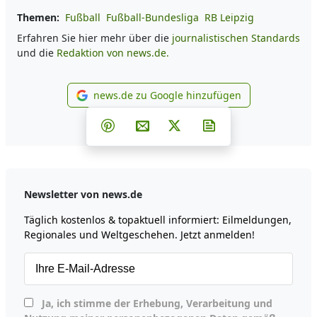
Themen:
Fußball
Fußball-Bundesliga
RB Leipzig
Erfahren Sie hier mehr über die
journalistischen Standards
und die
Redaktion von news.de.
news.de zu Google hinzufügen
news.de zu Google hinzufüg
Teilen auf Facebook
Teilen auf Whatsapp
Teilen auf Telegram
Teilen auf Pinterest
Per E-Mail teilen
Post auf X
Newsletter abonni
Newsletter von news.de
Täglich kostenlos & topaktuell informiert: Eilmeldungen,
Regionales und Weltgeschehen. Jetzt anmelden!
Ja, ich stimme der Erhebung, Verarbeitung und