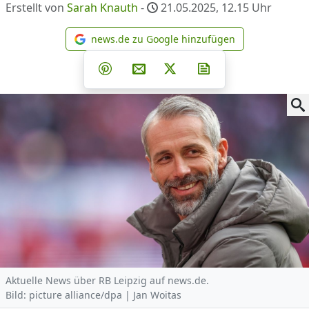
Erstellt von
Sarah Knauth
-
21.05.2025, 12.15
Uhr
news.de zu Google hinzufügen
news.de zu Google hinzufüg
Teilen auf Facebook
Teilen auf Whatsapp
Teilen auf Telegram
Teilen auf Pinterest
Per E-Mail teilen
Post auf X
Newsletter abonni
Aktuelle News über RB Leipzig auf news.de.
Bild: picture alliance/dpa | Jan Woitas