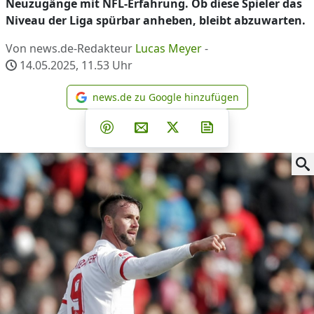
Neuzugänge mit NFL-Erfahrung. Ob diese Spieler das
Niveau der Liga spürbar anheben, bleibt abzuwarten.
Von news.de-Redakteur
Lucas Meyer
-
14.05.2025, 11.53
Uhr
news.de zu Google hinzufügen
news.de zu Google hinzufüg
Teilen auf Facebook
Teilen auf Whatsapp
Teilen auf Telegram
Teilen auf Pinterest
Per E-Mail teilen
Post auf X
Newsletter abonni