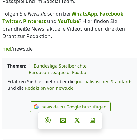
Passspiel und im Special Team.
Folgen Sie
News.de
schon bei
WhatsApp
,
Facebook
,
Twitter
,
Pinterest
und
YouTube
? Hier finden Sie
brandheiße News, aktuelle Videos und den direkten
Draht zur Redaktion.
mel
/news.de
Themen:
1. Bundesliga Spielberichte
European League of Football
Erfahren Sie hier mehr über die
journalistischen Standards
und die
Redaktion von news.de.
news.de zu Google hinzufügen
news.de zu Google hinzufüg
Teilen auf Facebook
Teilen auf Whatsapp
Teilen auf Telegram
Teilen auf Pinterest
Per E-Mail teilen
Post auf X
Newsletter abonni