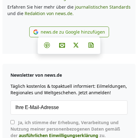
Erfahren Sie hier mehr über die
journalistischen Standards
und die
Redaktion von news.de.
news.de zu Google hinzufügen
news.de zu Google hinzufüg
Teilen auf Facebook
Teilen auf Whatsapp
Teilen auf Telegram
Teilen auf Pinterest
Per E-Mail teilen
Post auf X
Newsletter abonni
Newsletter von news.de
Täglich kostenlos & topaktuell informiert: Eilmeldungen,
Regionales und Weltgeschehen. Jetzt anmelden!
Ja, ich stimme der Erhebung, Verarbeitung und
Nutzung meiner personenbezogenen Daten gemäß
der
ausführlichen Einwilligungserklärung
zu.