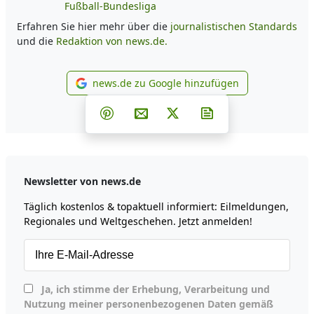
Fußball-Bundesliga
Erfahren Sie hier mehr über die
journalistischen Standards
und die
Redaktion von news.de.
news.de zu Google hinzufügen
news.de zu Google hinzufüg
Teilen auf Facebook
Teilen auf Whatsapp
Teilen auf Telegram
Teilen auf Pinterest
Per E-Mail teilen
Post auf X
Newsletter abonni
Newsletter von news.de
Täglich kostenlos & topaktuell informiert: Eilmeldungen,
Regionales und Weltgeschehen. Jetzt anmelden!
Ja, ich stimme der Erhebung, Verarbeitung und
Nutzung meiner personenbezogenen Daten gemäß