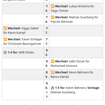
7
🔁
Wechsel
: Lukas Nmecha für
5.
Tiago Tomás
7
🔁
Wechsel
: Mattias Svanberg für
6.
Patrick Wimmer
🔁
Wechsel
: Viggo Gebel
7
für Kevin Kampl
7.
🔁
Wechsel
: Xaver Schlager
7
für Christoph Baumgartner
7.
8
⚽
1:4
Tor
: Willi Orbán
2.
8
🔁
Wechsel
: Salih Özcan für
4.
Mohamed Amoura
8
🔁
Wechsel
: Kevin Behrens für
5.
Bence Dárdai
9
0.
⚽
1:5
Tor
: Kevin Behrens,
Vorlage
:
+
Mattias Svanberg
1