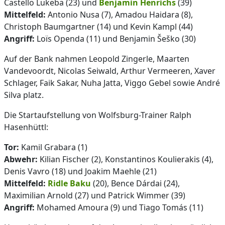
Castello Lukeba (23) und
Benjamin Henrichs
(39)
Mittelfeld:
Antonio Nusa (7), Amadou Haidara (8),
Christoph Baumgartner (14) und Kevin Kampl (44)
Angriff:
Loïs Openda (11) und Benjamin Šeško (30)
Auf der Bank nahmen Leopold Zingerle, Maarten
Vandevoordt, Nicolas Seiwald, Arthur Vermeeren, Xaver
Schlager, Faik Sakar, Nuha Jatta, Viggo Gebel sowie André
Silva platz.
Die Startaufstellung von Wolfsburg-Trainer Ralph
Hasenhüttl:
Tor:
Kamil Grabara (1)
Abwehr:
Kilian Fischer (2), Konstantinos Koulierakis (4),
Denis Vavro (18) und Joakim Maehle (21)
Mittelfeld:
Ridle Baku
(20), Bence Dárdai (24),
Maximilian Arnold (27) und Patrick Wimmer (39)
Angriff:
Mohamed Amoura (9) und Tiago Tomás (11)