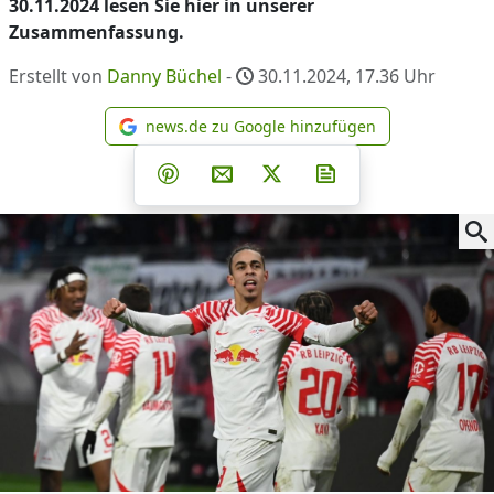
30.11.2024 lesen Sie hier in unserer
Zusammenfassung.
Erstellt von
Danny Büchel
-
30.11.2024, 17.36
Uhr
news.de zu Google hinzufügen
news.de zu Google hinzufüg
Teilen auf Facebook
Teilen auf Whatsapp
Teilen auf Telegram
Teilen auf Pinterest
Per E-Mail teilen
Post auf X
Newsletter abonni