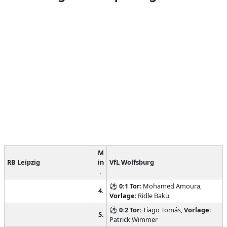
M
RB Leipzig
in
VfL Wolfsburg
.
⚽
0:1
Tor
: Mohamed Amoura,
4.
Vorlage
: Ridle Baku
⚽
0:2
Tor
: Tiago Tomás,
Vorlage
:
5.
Patrick Wimmer