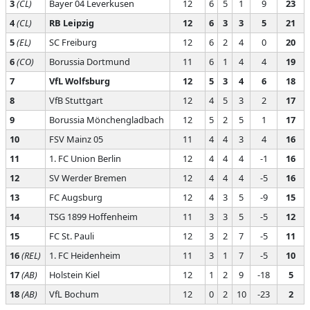
3
(CL)
Bayer 04 Leverkusen
12
6
5
1
9
23
4
(CL)
RB Leipzig
12
6
3
3
5
21
5
(EL)
SC Freiburg
12
6
2
4
0
20
6
(CO)
Borussia Dortmund
11
6
1
4
4
19
7
VfL Wolfsburg
12
5
3
4
6
18
8
VfB Stuttgart
12
4
5
3
2
17
9
Borussia Mönchengladbach
12
5
2
5
1
17
10
FSV Mainz 05
11
4
4
3
4
16
11
1. FC Union Berlin
12
4
4
4
-1
16
12
SV Werder Bremen
12
4
4
4
-5
16
13
FC Augsburg
12
4
3
5
-9
15
14
TSG 1899 Hoffenheim
11
3
3
5
-5
12
15
FC St. Pauli
12
3
2
7
-5
11
16
(REL)
1. FC Heidenheim
11
3
1
7
-5
10
17
(AB)
Holstein Kiel
12
1
2
9
-18
5
18
(AB)
VfL Bochum
12
0
2
10
-23
2