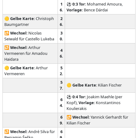
1
⚽
0:3
Tor
: Mohamed Amoura,
6.
Vorlage
: Bence Dárdai
🟡
Gelbe Karte
: Christoph
2
Baumgartner
6.
🔁
Wechsel
: Nicolas
3
Seiwald für Castello Lukeba
0.
🔁
Wechsel
: Arthur
4
Vermeeren für Amadou
6.
Haidara
🟡
Gelbe Karte
: Arthur
5
Vermeeren
2.
5
🟡
Gelbe Karte
: Kilian Fischer
7.
⚽
0:4
Tor
: Joakim Maehle (per
6
Kopf),
Vorlage
: Konstantinos
4.
Koulierakis
6
🔁
Wechsel
: Yannick Gerhardt für
9.
Kilian Fischer
🔁
Wechsel
: André Silva für
6
Benjamin Šeško
9.