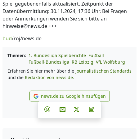
Spiel gegebenenfalls aktualisiert. Zeitpunkt der
Datenübermittlung: 30.11.2024, 17:36 Uhr. Bei Fragen
oder Anmerkungen wenden Sie sich bitte an
hinweise@news.de +++
bud
/roj/news.de
Themen:
1. Bundesliga Spielberichte
Fußball
Fußball-Bundesliga
RB Leipzig
VfL Wolfsburg
Erfahren Sie hier mehr über die
journalistischen Standards
und die
Redaktion von news.de.
news.de zu Google hinzufügen
news.de zu Google hinzufüg
Teilen auf Facebook
Teilen auf Whatsapp
Teilen auf Telegram
Teilen auf Pinterest
Per E-Mail teilen
Post auf X
Newsletter abonni