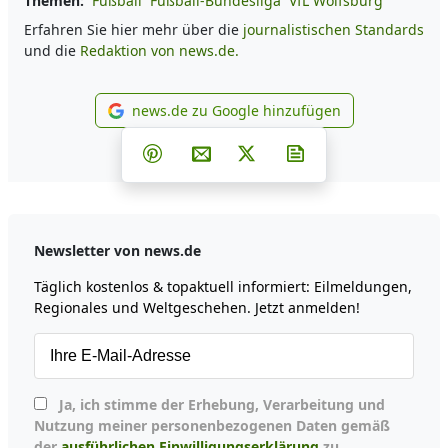
Themen:
Fußball
Fußball-Bundesliga
VfL Wolfsburg
Erfahren Sie hier mehr über die
journalistischen Standards
und die
Redaktion von news.de.
news.de zu Google hinzufügen
news.de zu Google hinzufüg
Teilen auf Facebook
Teilen auf Whatsapp
Teilen auf Telegram
Teilen auf Pinterest
Per E-Mail teilen
Post auf X
Newsletter abonni
Newsletter von news.de
Täglich kostenlos & topaktuell informiert: Eilmeldungen,
Regionales und Weltgeschehen. Jetzt anmelden!
Ja, ich stimme der Erhebung, Verarbeitung und
Nutzung meiner personenbezogenen Daten gemäß
der
ausführlichen Einwilligungserklärung
zu.