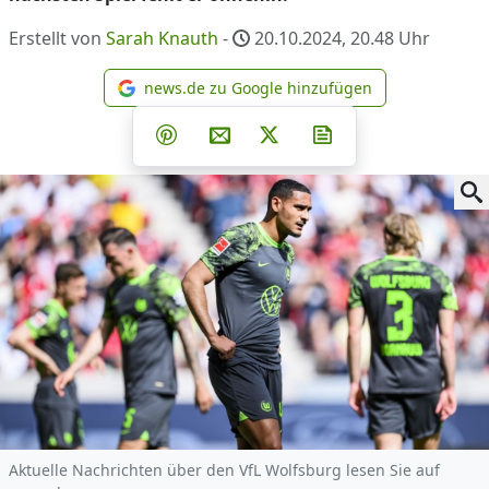
Erstellt von
Sarah Knauth
-
20.10.2024, 20.48
Uhr
news.de zu Google hinzufügen
news.de zu Google hinzufüg
Teilen auf Facebook
Teilen auf Whatsapp
Teilen auf Telegram
Teilen auf Pinterest
Per E-Mail teilen
Post auf X
Newsletter abonni
Aktuelle Nachrichten über den VfL Wolfsburg lesen Sie auf