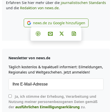
Erfahren Sie hier mehr über die
journalistischen Standards
und die
Redaktion von news.de.
news.de zu Google hinzufügen
news.de zu Google hinzufüg
Teilen auf Facebook
Teilen auf Whatsapp
Teilen auf Telegram
Teilen auf Pinterest
Per E-Mail teilen
Post auf X
Newsletter abonni
Newsletter von news.de
Täglich kostenlos & topaktuell informiert: Eilmeldungen,
Regionales und Weltgeschehen. Jetzt anmelden!
Ja, ich stimme der Erhebung, Verarbeitung und
Nutzung meiner personenbezogenen Daten gemäß
der
ausführlichen Einwilligungserklärung
zu.