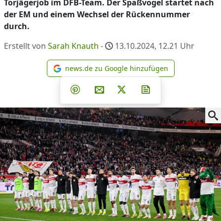
Torjägerjob im DFB-Team. Der Spaßvogel startet nach
der EM und einem Wechsel der Rückennummer
durch.
Erstellt von
Sarah Knauth
-
13.10.2024, 12.21
Uhr
news.de zu Google hinzufügen
news.de zu Google hinzufüg
Teilen auf Facebook
Teilen auf Whatsapp
Teilen auf Telegram
Teilen auf Pinterest
Per E-Mail teilen
Post auf X
Newsletter abonni