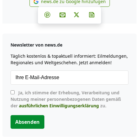
news.de zu Google hinzufügen
news.de zu Google hinzufüg
Teilen auf Facebook
Teilen auf Whatsapp
Teilen auf Telegram
Teilen auf Pinterest
Per E-Mail teilen
Post auf X
Newsletter abonni
Newsletter von news.de
Täglich kostenlos & topaktuell informiert: Eilmeldungen,
Regionales und Weltgeschehen. Jetzt anmelden!
Ja, ich stimme der Erhebung, Verarbeitung und
Nutzung meiner personenbezogenen Daten gemäß
der
ausführlichen Einwilligungserklärung
zu.
Absenden