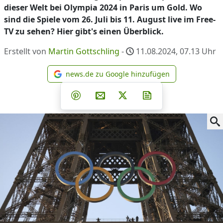
dieser Welt bei Olympia 2024 in Paris um Gold. Wo
sind die Spiele vom 26. Juli bis 11. August live im Free-
TV zu sehen? Hier gibt's einen Überblick.
Erstellt von
Martin Gottschling
-
11.08.2024, 07.13
Uhr
news.de zu Google hinzufügen
news.de zu Google hinzufüg
Teilen auf Facebook
Teilen auf Whatsapp
Teilen auf Telegram
Teilen auf Pinterest
Per E-Mail teilen
Post auf X
Newsletter abonni