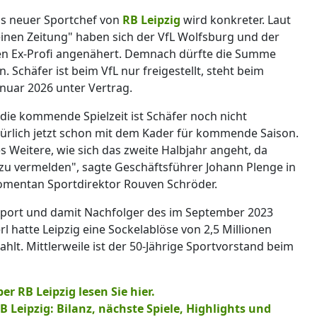
als neuer Sportchef von
RB Leipzig
wird konkreter. Laut
inen Zeitung" haben sich der VfL Wolfsburg und der
en Ex-Profi angenähert. Demnach dürfte die Summe
en. Schäfer ist beim VfL nur freigestellt, steht beim
anuar 2026 unter Vertrag.
 die kommende Spielzeit ist Schäfer noch nicht
ürlich jetzt schon mit dem Kader für kommende Saison.
les Weitere, wie sich das zweite Halbjahr angeht, da
 zu vermelden", sagte Geschäftsführer Johann Plenge in
omentan Sportdirektor Rouven Schröder.
r Sport und damit Nachfolger des im September 2023
rl hatte Leipzig eine Sockelablöse von 2,5 Millionen
t. Mittlerweile ist der 50-Jährige Sportvorstand beim
 RB Leipzig lesen Sie hier.
 Leipzig: Bilanz, nächste Spiele, Highlights und