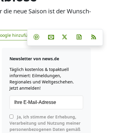
r die neue Saison ist der Wunsch-
Teilen auf Facebook
Teilen auf Whatsapp
Teilen auf Telegram
Google hinzufügen
Teilen auf Pinterest
Per E-Mail teilen
Post auf X
Newsletter abonniere
RSS
news.de zu Google hinzufügen
Newsletter von news.de
Täglich kostenlos & topaktuell
informiert: Eilmeldungen,
Regionales und Weltgeschehen.
Jetzt anmelden!
Ja, ich stimme der Erhebung,
Verarbeitung und Nutzung meiner
personenbezogenen Daten gemäß