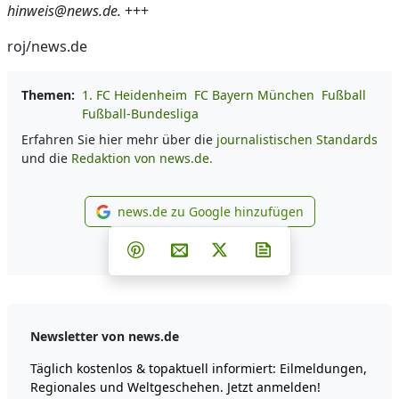
hinweis@news.de.
+++
roj/news.de
Themen:
1. FC Heidenheim
FC Bayern München
Fußball
Fußball-Bundesliga
Erfahren Sie hier mehr über die
journalistischen Standards
und die
Redaktion von news.de.
news.de zu Google hinzufügen
news.de zu Google hinzufüg
Teilen auf Facebook
Teilen auf Whatsapp
Teilen auf Telegram
Teilen auf Pinterest
Per E-Mail teilen
Post auf X
Newsletter abonni
Newsletter von news.de
Täglich kostenlos & topaktuell informiert: Eilmeldungen,
Regionales und Weltgeschehen. Jetzt anmelden!