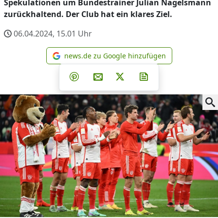
Spekulationen um Bundestrainer Julian Nagelsmann
zurückhaltend. Der Club hat ein klares Ziel.
06.04.2024, 15.01
Uhr
news.de zu Google hinzufügen
news.de zu Google hinzufüg
Teilen auf Facebook
Teilen auf Whatsapp
Teilen auf Telegram
Teilen auf Pinterest
Per E-Mail teilen
Post auf X
Newsletter abonni