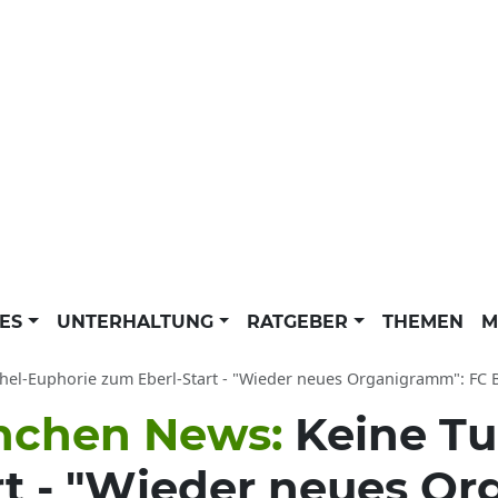
LES
UNTERHALTUNG
RATGEBER
THEMEN
M
el-Euphorie zum Eberl-Start - "Wieder neues Organigramm": FC Bayern München
nchen News:
Keine Tu
rt - "Wieder neues O