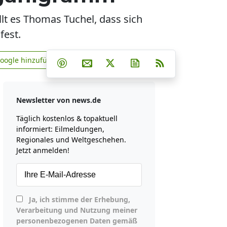
lt es Thomas Tuchel, dass sich
fest.
Teilen auf Facebook
Teilen auf Whatsapp
Teilen auf Telegram
Google hinzufügen
Teilen auf Pinterest
Per E-Mail teilen
Post auf X
Newsletter abonniere
RSS
news.de zu Google hinzufügen
Newsletter von news.de
Täglich kostenlos & topaktuell
informiert: Eilmeldungen,
Regionales und Weltgeschehen.
Jetzt anmelden!
Ja, ich stimme der Erhebung,
Verarbeitung und Nutzung meiner
personenbezogenen Daten gemäß