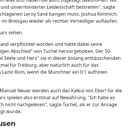
 und unverminderter Leidenschaft bestreiten", sagte
schlagenen Leroy Sané bangen muss. Joshua Kimmich,
d im Breisgau wieder als rechter Verteidiger auflaufen.
tars sehen.
tand verpflichtet worden und hatte dabei seine
tigen Abschied" von Tuchel hervorgehoben. Der 50-
iel Seele und Herz" sie in dieser bislang enttäuschenden
tmal für Freiburg, aber natürlich auch für das
n Lazio Rom, wenn die Münchner ein 0:1 aufholen
 Manuel Neuer werden auch das Kalkül von Eberl für die
rs spielen also erstmal auf Bewährung. "Ich habe es
h nicht nachgelesen", sagte Tuchel, als er zur Ansage
agt wurde.
usen