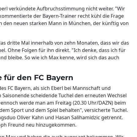
erl verkündete Aufbruchsstimmung nicht weiter. "Wir
kommentierte der Bayern-Trainer recht kühl die Frage
ch den neuen starken Mann in München, der künftig von
das dritte Mal innerhalb von zehn Monaten, dass wir das
 Ohne Folgen für ihn direkt. "Ich denke, dass ich für
und bleibe. So wie ich Max kenne, wird sich das auch
e für den FC Bayern
es FC Bayern, als sich Eberl bei Mannschaft und
am Saisonende scheidende Tuchel den erneuten Wechsel
. Dennoch werde man am Freitag (20.30 Uhr/DAZN) beim
em Sport und dem Spiel behalten", versicherte Tuchel.
ngsduo Oliver Kahn und Hasan Salihamidzic getrennt.
toph Freund neu hinzugekommen.
 von Max und haben die auch zugesagt bekommen. Wir