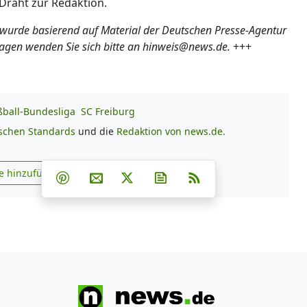
Draht zur Redaktion.
 wurde basierend auf Material der Deutschen Presse-Agentur
ragen wenden Sie sich bitte an hinweis@news.de.
+++
ßball-Bundesliga
SC Freiburg
ischen Standards
und die
Redaktion von news.de.
Teilen auf Facebook
Teilen auf Whatsapp
Teilen auf Telegram
e hinzufügen
Teilen auf Pinterest
Per E-Mail teilen
Post auf X
Newsletter abonnieren
RSS
s.de zu Google hinzufügen