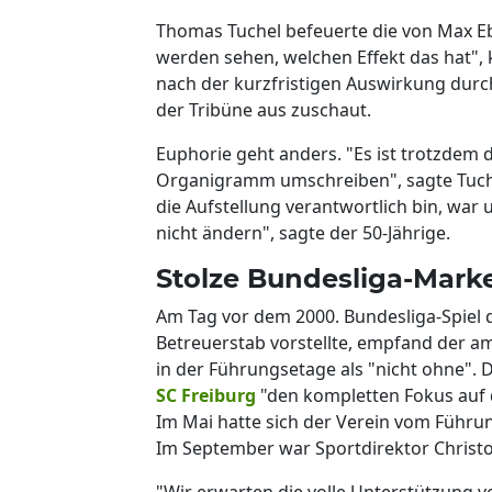
Thomas Tuchel befeuerte die von Max Eb
werden sehen, welchen Effekt das hat", 
nach der kurzfristigen Auswirkung dur
der Tribüne aus zuschaut.
Euphorie geht anders. "Es ist trotzdem 
Organigramm umschreiben", sagte Tuchel.
die Aufstellung verantwortlich bin, war 
nicht ändern", sagte der 50-Jährige.
Stolze Bundesliga-Mark
Am Tag vor dem 2000. Bundesliga-Spiel d
Betreuerstab vorstellte, empfand der 
in der Führungsetage als "nicht ohne"
SC Freiburg
"den kompletten Fokus auf d
Im Mai hatte sich der Verein vom Führu
Im September war Sportdirektor Chris
"Wir erwarten die volle Unterstützung