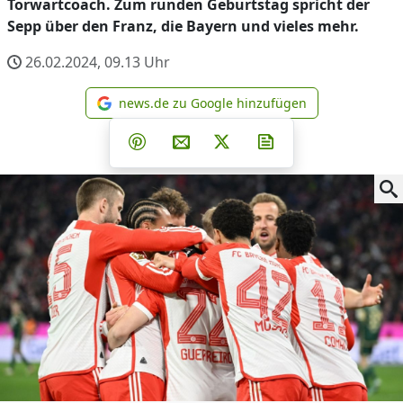
Torwartcoach. Zum runden Geburtstag spricht der
Sepp über den Franz, die Bayern und vieles mehr.
26.02.2024, 09.13
Uhr
news.de zu Google hinzufügen
news.de zu Google hinzufüg
Teilen auf Facebook
Teilen auf Whatsapp
Teilen auf Telegram
Teilen auf Pinterest
Per E-Mail teilen
Post auf X
Newsletter abonni