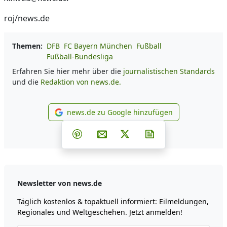
roj/news.de
Themen:
DFB
FC Bayern München
Fußball
Fußball-Bundesliga
Erfahren Sie hier mehr über die
journalistischen Standards
und die
Redaktion von news.de.
news.de zu Google hinzufügen
news.de zu Google hinzufüg
Teilen auf Facebook
Teilen auf Whatsapp
Teilen auf Telegram
Teilen auf Pinterest
Per E-Mail teilen
Post auf X
Newsletter abonni
Newsletter von news.de
Täglich kostenlos & topaktuell informiert: Eilmeldungen,
Regionales und Weltgeschehen. Jetzt anmelden!