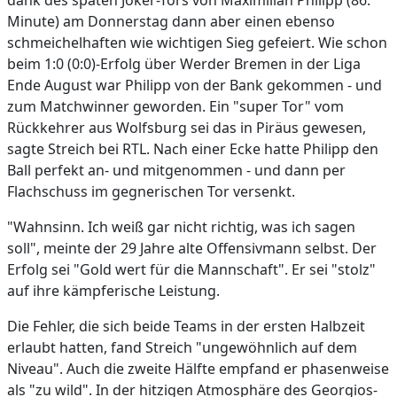
dank des späten Joker-Tors von Maximilian Philipp (86.
Minute) am Donnerstag dann aber einen ebenso
schmeichelhaften wie wichtigen Sieg gefeiert. Wie schon
beim 1:0 (0:0)-Erfolg über Werder Bremen in der Liga
Ende August war Philipp von der Bank gekommen - und
zum Matchwinner geworden. Ein "super Tor" vom
Rückkehrer aus Wolfsburg sei das in Piräus gewesen,
sagte Streich bei RTL. Nach einer Ecke hatte Philipp den
Ball perfekt an- und mitgenommen - und dann per
Flachschuss im gegnerischen Tor versenkt.
"Wahnsinn. Ich weiß gar nicht richtig, was ich sagen
soll", meinte der 29 Jahre alte Offensivmann selbst. Der
Erfolg sei "Gold wert für die Mannschaft". Er sei "stolz"
auf ihre kämpferische Leistung.
Die Fehler, die sich beide Teams in der ersten Halbzeit
erlaubt hatten, fand Streich "ungewöhnlich auf dem
Niveau". Auch die zweite Hälfte empfand er phasenweise
als "zu wild". In der hitzigen Atmosphäre des Georgios-