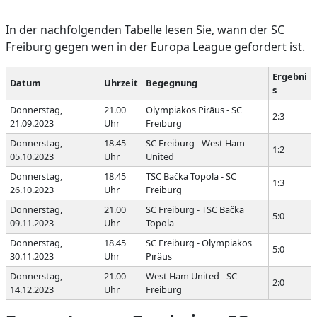
In der nachfolgenden Tabelle lesen Sie, wann der SC
Freiburg gegen wen in der Europa League gefordert ist.
Ergebni
Datum
Uhrzeit
Begegnung
s
Donnerstag,
21.00
Olympiakos Piräus - SC
2:3
21.09.2023
Uhr
Freiburg
Donnerstag,
18.45
SC Freiburg - West Ham
1:2
05.10.2023
Uhr
United
Donnerstag,
18.45
TSC Bačka Topola - SC
1:3
26.10.2023
Uhr
Freiburg
Donnerstag,
21.00
SC Freiburg - TSC Bačka
5:0
09.11.2023
Uhr
Topola
Donnerstag,
18.45
SC Freiburg - Olympiakos
5:0
30.11.2023
Uhr
Piräus
Donnerstag,
21.00
West Ham United - SC
2:0
14.12.2023
Uhr
Freiburg