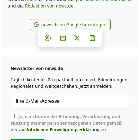
und die
Redaktion von news.de.
news.de zu Google hinzufügen
news.de zu Google hinzufüg
Teilen auf Facebook
Teilen auf Whatsapp
Teilen auf Telegram
Teilen auf Pinterest
Per E-Mail teilen
Post auf X
Newsletter abonni
Newsletter von news.de
Täglich kostenlos & topaktuell informiert: Eilmeldungen,
Regionales und Weltgeschehen. Jetzt anmelden!
Ja, ich stimme der Erhebung, Verarbeitung und
Nutzung meiner personenbezogenen Daten gemäß
der
ausführlichen Einwilligungserklärung
zu.