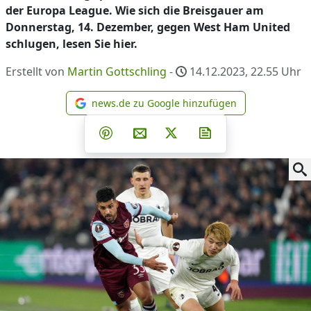
der Europa League. Wie sich die Breisgauer am
Donnerstag, 14. Dezember, gegen West Ham United
schlugen, lesen Sie hier.
Erstellt von
Martin Gottschling
-
14.12.2023, 22.55
Uhr
news.de zu Google hinzufügen
news.de zu Google hinzufüg
Teilen auf Facebook
Teilen auf Whatsapp
Teilen auf Telegram
Teilen auf Pinterest
Per E-Mail teilen
Post auf X
Newsletter abonni