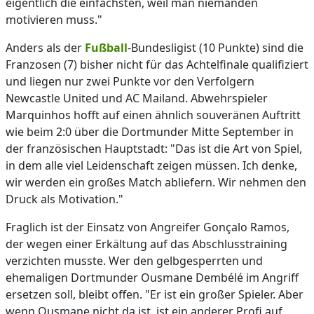
eigentlich die einfachsten, weil man niemanden
motivieren muss."
Anders als der
Fußball
-Bundesligist (10 Punkte) sind die
Franzosen (7) bisher nicht für das Achtelfinale qualifiziert
und liegen nur zwei Punkte vor den Verfolgern
Newcastle United und AC Mailand. Abwehrspieler
Marquinhos hofft auf einen ähnlich souveränen Auftritt
wie beim 2:0 über die Dortmunder Mitte September in
der französischen Hauptstadt: "Das ist die Art von Spiel,
in dem alle viel Leidenschaft zeigen müssen. Ich denke,
wir werden ein großes Match abliefern. Wir nehmen den
Druck als Motivation."
Fraglich ist der Einsatz von Angreifer Gonçalo Ramos,
der wegen einer Erkältung auf das Abschlusstraining
verzichten musste. Wer den gelbgesperrten und
ehemaligen Dortmunder Ousmane Dembélé im Angriff
ersetzen soll, bleibt offen. "Er ist ein großer Spieler. Aber
wenn Ousmane nicht da ist, ist ein anderer Profi auf