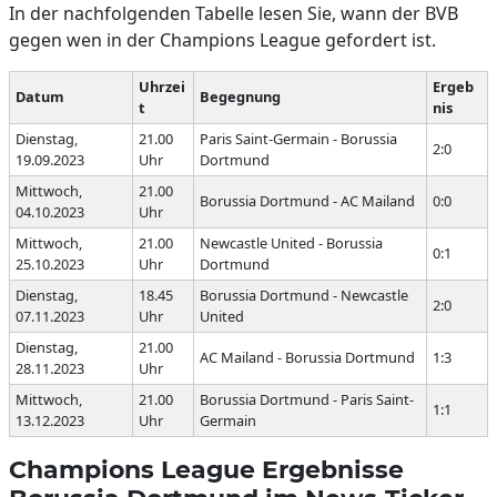
In der nachfolgenden Tabelle lesen Sie, wann der BVB
gegen wen in der Champions League gefordert ist.
Uhrzei
Ergeb
Datum
Begegnung
t
nis
Dienstag,
21.00
Paris Saint-Germain - Borussia
2:0
19.09.2023
Uhr
Dortmund
Mittwoch,
21.00
Borussia Dortmund - AC Mailand
0:0
04.10.2023
Uhr
Mittwoch,
21.00
Newcastle United - Borussia
0:1
25.10.2023
Uhr
Dortmund
Dienstag,
18.45
Borussia Dortmund - Newcastle
2:0
07.11.2023
Uhr
United
Dienstag,
21.00
AC Mailand - Borussia Dortmund
1:3
28.11.2023
Uhr
Mittwoch,
21.00
Borussia Dortmund - Paris Saint-
1:1
13.12.2023
Uhr
Germain
Champions League Ergebnisse