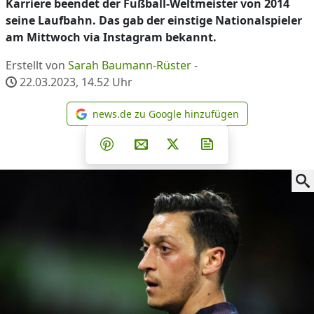
Karriere beendet der Fußball-Weltmeister von 2014
seine Laufbahn. Das gab der einstige Nationalspieler
am Mittwoch via Instagram bekannt.
Erstellt von
Sarah Baumann-Rüster
-
22.03.2023, 14.52
Uhr
news.de zu Google hinzufügen
news.de zu Google hinzufüg
Teilen auf Facebook
Teilen auf Whatsapp
Teilen auf Telegram
Teilen auf Pinterest
Per E-Mail teilen
Post auf X
Newsletter abonni