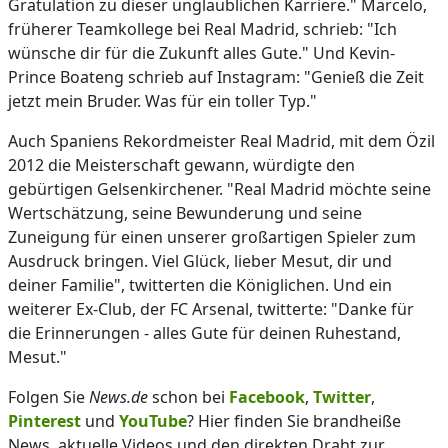
Gratulation zu dieser unglaublichen Karriere." Marcelo,
früherer Teamkollege bei Real Madrid, schrieb: "Ich
wünsche dir für die Zukunft alles Gute." Und Kevin-
Prince Boateng schrieb auf Instagram: "Genieß die Zeit
jetzt mein Bruder. Was für ein toller Typ."
Auch Spaniens Rekordmeister Real Madrid, mit dem Özil
2012 die Meisterschaft gewann, würdigte den
gebürtigen Gelsenkirchener. "Real Madrid möchte seine
Wertschätzung, seine Bewunderung und seine
Zuneigung für einen unserer großartigen Spieler zum
Ausdruck bringen. Viel Glück, lieber Mesut, dir und
deiner Familie", twitterten die Königlichen. Und ein
weiterer Ex-Club, der FC Arsenal, twitterte: "Danke für
die Erinnerungen - alles Gute für deinen Ruhestand,
Mesut."
Folgen Sie
News.de
schon bei
Facebook
,
Twitter
,
Pinterest
und
YouTube
? Hier finden Sie brandheiße
News, aktuelle Videos und den direkten Draht zur