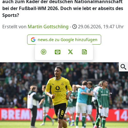
auch zum Kader der deutschen Nationalmannschaft
bei der Fußball-WM 2026. Doch wie lebt er abseits des
Sports?
Erstellt von
Martin Gottschling
-
29.06.2026, 19.47
Uhr
news.de zu Google hinzufügen
news.de zu Google hinzufüg
Teilen auf Facebook
Teilen auf Whatsapp
Teilen auf Telegram
Teilen auf Pinterest
Per E-Mail teilen
Post auf X
Newsletter abonni