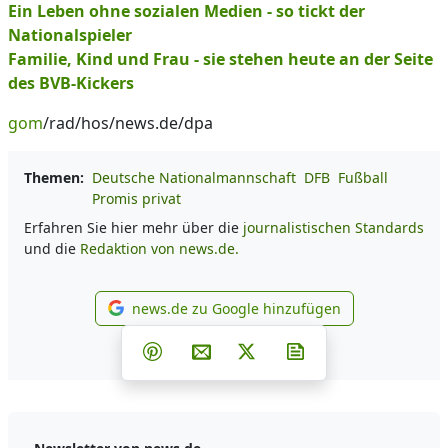
Ein Leben ohne sozialen Medien - so tickt der
Nationalspieler
Familie, Kind und Frau - sie stehen heute an der Seite
des BVB-Kickers
gom
/rad/hos/news.de/dpa
Themen:
Deutsche Nationalmannschaft
DFB
Fußball
Promis privat
Erfahren Sie hier mehr über die
journalistischen Standards
und die
Redaktion von news.de.
news.de zu Google hinzufügen
news.de zu Google hinzufüg
Teilen auf Facebook
Teilen auf Whatsapp
Teilen auf Telegram
Teilen auf Pinterest
Per E-Mail teilen
Post auf X
Newsletter abonni