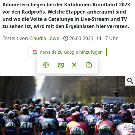
Kilometern liegen bei der Katalonien-Rundfahrt 2023
vor den Radprofis. Welche Etappen anberaumt sind
und wo die Volta a Catalunya in Live-Stream und TV
zu sehen ist, wird mit den Ergebnissen hier verraten.
Erstellt von
Claudia Löwe
-
26.03.2023, 14.17
Uhr
news.de zu Google hinzufügen
news.de zu Google hinzufüg
Teilen auf Facebook
Teilen auf Whatsapp
Teilen auf Telegram
Teilen auf Pinterest
Per E-Mail teilen
Post auf X
Newsletter abonni