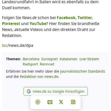
Landesrundfahrt in Italien wird es ebenfalls zu dem
Duell kommen.
Folgen Sie
News.de
schon bei
Facebook
,
Twitter
,
Pinterest
und
YouTube
? Hier finden Sie brandheiße
News, aktuelle Videos und den direkten Draht zur
Redaktion.
loc
/news.de/dpa
Themen:
Barcelona
Eurosport
Katalonien
Live-Stream
Radsport
Rennrad
Erfahren Sie hier mehr über die
journalistischen Standards
und die
Redaktion von news.de.
news.de zu Google hinzufügen
news.de zu Google hinzufüg
Teilen auf Facebook
Teilen auf Whatsapp
Teilen auf Telegram
Teilen auf Pinterest
Per E-Mail teilen
Post auf X
Newsletter abonni