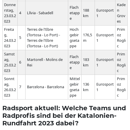
Donne
Kade
Flach
rstag,
188
Eurosport
n
4
Llívia - Sabadell
etapp
23.03.2
km
1
Grov
e
023
es
Freita
Terres de l'Ebre
Hoch
Prim
g,
(Tortosa - Lo Port) -
gebir
176,5
Eurosport
oz
5
24.03.2
Terres de l'Ebre
gseta
m
1
Rogli
023
(Tortosa - Lo Port)
ppe
c
Samst
Prim
Flach
ag,
Martorell - Molins de
183
Eurosport
oz
6
etapp
25.03.2
Rei
km
1
Rogli
e
023
c
Sonnt
Mittel
Prim
ag,
gebir
136
Eurosport
oz
7
Barcelona - Barcelona
26.03.2
gseta
km
1
Rogli
023
ppe
c
Radsport aktuell: Welche Teams und
Radprofis sind bei der Katalonien-
Rundfahrt 2023 dabei?