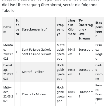
die Live-Übertragung übernimmt, verrät die folgende
Tabelle:
Et
Läng
TV-
Etap
ap
Etap
e in
Übertrag
Datu
pens
pe
Streckenverlauf
pent
Kilo
ung /
m
iege
Nr
yp
mete
Live-
r
.
r
Stream
Monta
Mittel
Prim
g,
Sant Feliu de Guíxols -
gebir
164,5
Eurosport
oz
1
20.03.2
Sant Feliu de Guíxols
gseta
km
1
Rogli
023
ppe
c
Dienst
Hoch
Giuli
ag,
gebir
165,5
Eurosport
o
2
Mataró - Vallter
21.03.2
gseta
km
1
Cicco
023
ppe
ne
Rem
Mittw
Hoch
co
och,
gebir
180,5
Eurosport
3
Olost - La Molina
Even
22.03.2
gseta
km
1
epoe
023
ppe
l