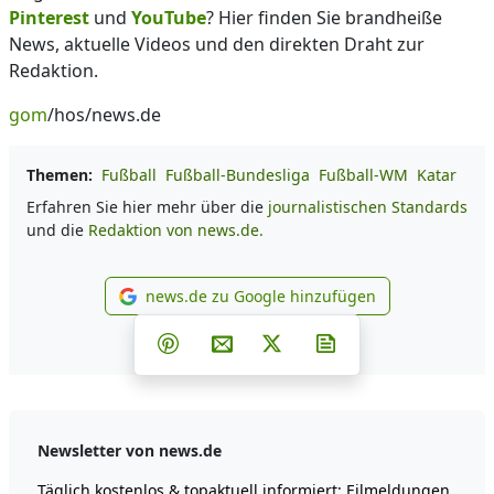
Pinterest
und
YouTube
? Hier finden Sie brandheiße
News, aktuelle Videos und den direkten Draht zur
Redaktion.
gom
/hos/news.de
Themen:
Fußball
Fußball-Bundesliga
Fußball-WM
Katar
Erfahren Sie hier mehr über die
journalistischen Standards
und die
Redaktion von news.de.
news.de zu Google hinzufügen
news.de zu Google hinzufüg
Teilen auf Facebook
Teilen auf Whatsapp
Teilen auf Telegram
Teilen auf Pinterest
Per E-Mail teilen
Post auf X
Newsletter abonni
Newsletter von news.de
Täglich kostenlos & topaktuell informiert: Eilmeldungen,