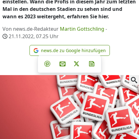
einstellen. Wann die Profis in diesem Jahr zum letzten
Mal in den deutschen Stadien zu sehen sind und
wann es 2023 weitergeht, erfahren Sie hier.
Von news.de-Redakteur
Martin Gottschling
-
21.11.2022, 07.25
Uhr
news.de zu Google hinzufügen
news.de zu Google hinzufüg
Teilen auf Facebook
Teilen auf Whatsapp
Teilen auf Telegram
Teilen auf Pinterest
Per E-Mail teilen
Post auf X
Newsletter abonni