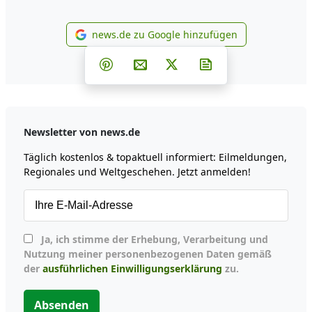
news.de zu Google hinzufügen
news.de zu Google hinzufüg
Teilen auf Facebook
Teilen auf Whatsapp
Teilen auf Telegram
Teilen auf Pinterest
Per E-Mail teilen
Post auf X
Newsletter abonni
Newsletter von news.de
Täglich kostenlos & topaktuell informiert: Eilmeldungen,
Regionales und Weltgeschehen. Jetzt anmelden!
Ja, ich stimme der Erhebung, Verarbeitung und
Nutzung meiner personenbezogenen Daten gemäß
der
ausführlichen Einwilligungserklärung
zu.
Absenden