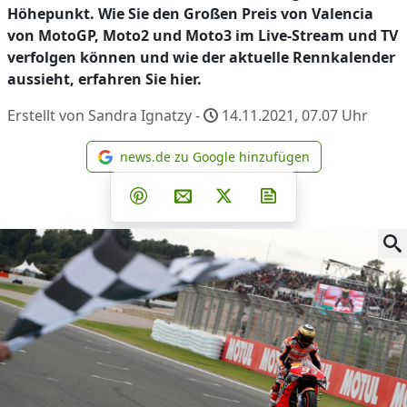
Höhepunkt. Wie Sie den Großen Preis von Valencia
von MotoGP, Moto2 und Moto3 im Live-Stream und TV
verfolgen können und wie der aktuelle Rennkalender
aussieht, erfahren Sie hier.
Erstellt von Sandra Ignatzy -
14.11.2021, 07.07
Uhr
news.de zu Google hinzufügen
news.de zu Google hinzufüg
Teilen auf Facebook
Teilen auf Whatsapp
Teilen auf Telegram
Teilen auf Pinterest
Per E-Mail teilen
Post auf X
Newsletter abonni