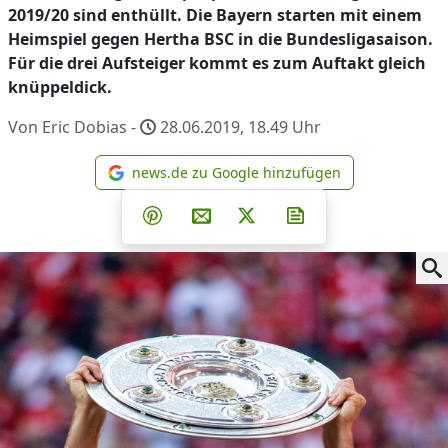
2019/20 sind enthüllt. Die Bayern starten mit einem
Heimspiel gegen Hertha BSC in die Bundesligasaison.
Für die drei Aufsteiger kommt es zum Auftakt gleich
knüppeldick.
Von Eric Dobias -
28.06.2019, 18.49
Uhr
news.de zu Google hinzufügen
news.de zu Google hinzufüg
Teilen auf Facebook
Teilen auf Whatsapp
Teilen auf Telegram
Teilen auf Pinterest
Per E-Mail teilen
Post auf X
Newsletter abonni