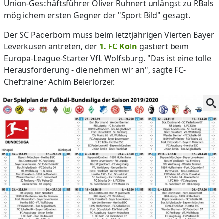
Union-Geschäftsführer Oliver Ruhnert unlängst zu RBals
möglichem ersten Gegner der "Sport Bild" gesagt.
Der SC Paderborn muss beim letztjährigen Vierten Bayer
Leverkusen antreten, der
1. FC Köln
gastiert beim
Europa-League-Starter VfL Wolfsburg. "Das ist eine tolle
Herausforderung - die nehmen wir an", sagte FC-
Cheftrainer Achim Beierlorzer.