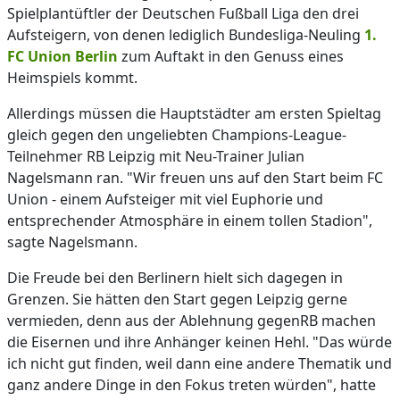
Spielplantüftler der Deutschen Fußball Liga den drei
Aufsteigern, von denen lediglich Bundesliga-Neuling
1.
FC Union Berlin
zum Auftakt in den Genuss eines
Heimspiels kommt.
Allerdings müssen die Hauptstädter am ersten Spieltag
gleich gegen den ungeliebten Champions-League-
Teilnehmer RB Leipzig mit Neu-Trainer Julian
Nagelsmann ran. "Wir freuen uns auf den Start beim FC
Union - einem Aufsteiger mit viel Euphorie und
entsprechender Atmosphäre in einem tollen Stadion",
sagte Nagelsmann.
Die Freude bei den Berlinern hielt sich dagegen in
Grenzen. Sie hätten den Start gegen Leipzig gerne
vermieden, denn aus der Ablehnung gegenRB machen
die Eisernen und ihre Anhänger keinen Hehl. "Das würde
ich nicht gut finden, weil dann eine andere Thematik und
ganz andere Dinge in den Fokus treten würden", hatte