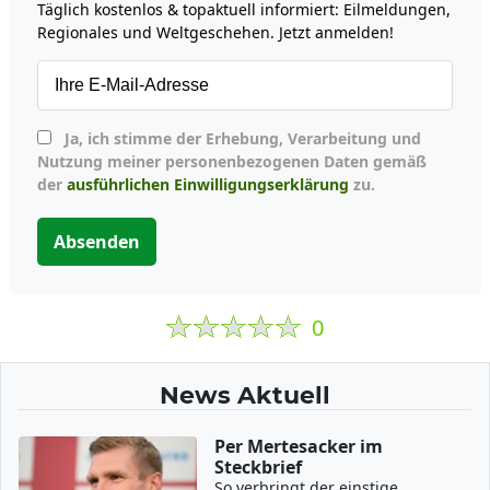
Täglich kostenlos & topaktuell informiert: Eilmeldungen,
Regionales und Weltgeschehen. Jetzt anmelden!
Ja, ich stimme der Erhebung, Verarbeitung und
Nutzung meiner personenbezogenen Daten gemäß
der
ausführlichen Einwilligungserklärung
zu.
Absenden
0
News Aktuell
Per Mertesacker im
Steckbrief
So verbringt der einstige