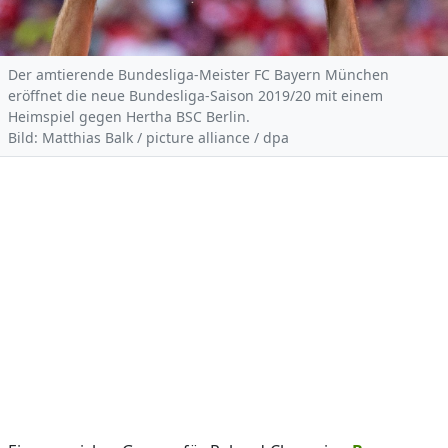
Der amtierende Bundesliga-Meister FC Bayern München
eröffnet die neue Bundesliga-Saison 2019/20 mit einem
Heimspiel gegen Hertha BSC Berlin.
Bild: Matthias Balk / picture alliance / dpa