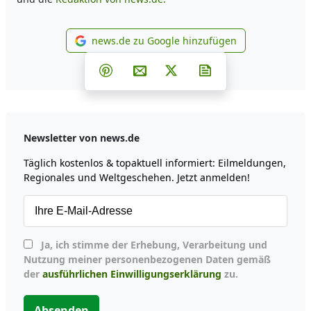
news.de zu Google hinzufügen
news.de zu Google hinzufüg
Teilen auf Facebook
Teilen auf Whatsapp
Teilen auf Telegram
Teilen auf Pinterest
Per E-Mail teilen
Post auf X
Newsletter abonni
Newsletter von news.de
Täglich kostenlos & topaktuell informiert: Eilmeldungen,
Regionales und Weltgeschehen. Jetzt anmelden!
Ja, ich stimme der Erhebung, Verarbeitung und
Nutzung meiner personenbezogenen Daten gemäß
der
ausführlichen Einwilligungserklärung
zu.
Absenden