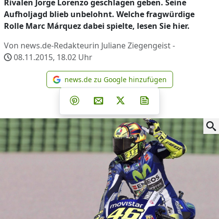
Rivalen Jorge Lorenzo geschlagen geben. Seine
Aufholjagd blieb unbelohnt. Welche fragwürdige
Rolle Marc Márquez dabei spielte, lesen Sie hier.
Von news.de-Redakteurin Juliane Ziegengeist -
08.11.2015, 18.02
Uhr
news.de zu Google hinzufügen
news.de zu Google hinzufüg
Teilen auf Facebook
Teilen auf Whatsapp
Teilen auf Telegram
Teilen auf Pinterest
Per E-Mail teilen
Post auf X
Newsletter abonni