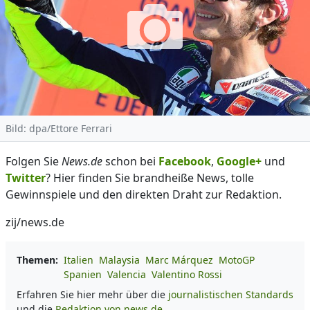
Bild: dpa/Ettore Ferrari
Folgen Sie
News.de
schon bei
Facebook
,
Google+
und
Twitter
? Hier finden Sie brandheiße News, tolle
Gewinnspiele und den direkten Draht zur Redaktion.
zij/news.de
Themen:
Italien
Malaysia
Marc Márquez
MotoGP
Spanien
Valencia
Valentino Rossi
Erfahren Sie hier mehr über die
journalistischen Standards
und die
Redaktion von news.de.