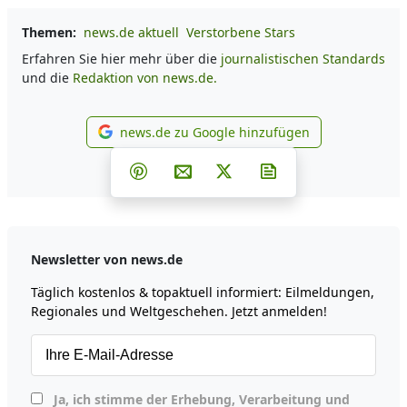
Themen:
news.de aktuell
Verstorbene Stars
Erfahren Sie hier mehr über die
journalistischen Standards
und die
Redaktion von news.de.
news.de zu Google hinzufügen
news.de zu Google hinzufüg
Teilen auf Facebook
Teilen auf Whatsapp
Teilen auf Telegram
Teilen auf Pinterest
Per E-Mail teilen
Post auf X
Newsletter abonni
Newsletter von news.de
Täglich kostenlos & topaktuell informiert: Eilmeldungen,
Regionales und Weltgeschehen. Jetzt anmelden!
Ja, ich stimme der Erhebung, Verarbeitung und