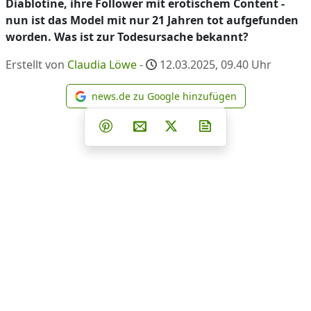
Diablotine, ihre Follower mit erotischem Content -
nun ist das Model mit nur 21 Jahren tot aufgefunden
worden. Was ist zur Todesursache bekannt?
Erstellt von
Claudia Löwe
-
12.03.2025, 09.40
Uhr
news.de zu Google hinzufügen
news.de zu Google hinzufüg
Teilen auf Facebook
Teilen auf Whatsapp
Teilen auf Telegram
Teilen auf Pinterest
Per E-Mail teilen
Post auf X
Newsletter abonni