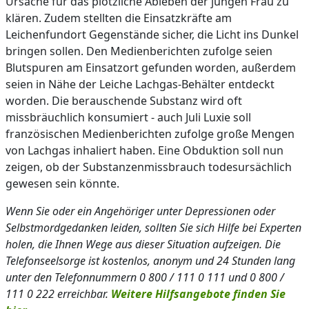
Ursache für das plötzliche Ableben der jungen Frau zu
klären. Zudem stellten die Einsatzkräfte am
Leichenfundort Gegenstände sicher, die Licht ins Dunkel
bringen sollen. Den Medienberichten zufolge seien
Blutspuren am Einsatzort gefunden worden, außerdem
seien in Nähe der Leiche Lachgas-Behälter entdeckt
worden. Die berauschende Substanz wird oft
missbräuchlich konsumiert - auch Juli Luxie soll
französischen Medienberichten zufolge große Mengen
von Lachgas inhaliert haben. Eine Obduktion soll nun
zeigen, ob der Substanzenmissbrauch todesursächlich
gewesen sein könnte.
Wenn Sie oder ein Angehöriger unter Depressionen oder
Selbstmordgedanken leiden, sollten Sie sich Hilfe bei Experten
holen, die Ihnen Wege aus dieser Situation aufzeigen. Die
Telefonseelsorge ist kostenlos, anonym und 24 Stunden lang
unter den Telefonnummern 0 800 / 111 0 111 und 0 800 /
111 0 222 erreichbar.
Weitere Hilfsangebote finden Sie