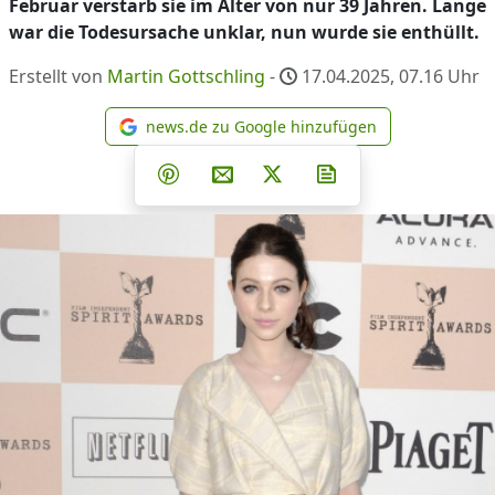
Februar verstarb sie im Alter von nur 39 Jahren. Lange
war die Todesursache unklar, nun wurde sie enthüllt.
Erstellt von
Martin Gottschling
-
17.04.2025, 07.16
Uhr
news.de zu Google hinzufügen
news.de zu Google hinzufüg
Teilen auf Facebook
Teilen auf Whatsapp
Teilen auf Telegram
Teilen auf Pinterest
Per E-Mail teilen
Post auf X
Newsletter abonni