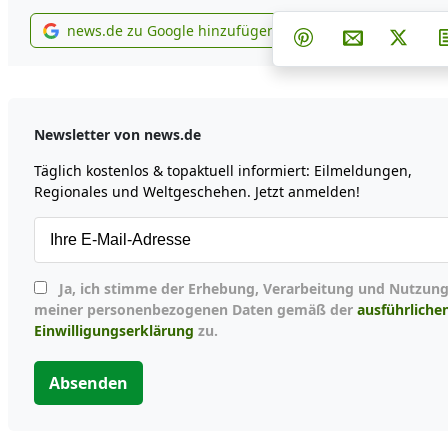
Teilen auf Faceb
Teilen auf
Teil
news.de zu Google hinzufügen
Teilen auf Pintere
Per E-Mail t
Post 
news.de zu Google hinzufügen
Newsletter von news.de
Täglich kostenlos & topaktuell informiert: Eilmeldungen,
Regionales und Weltgeschehen. Jetzt anmelden!
Ja, ich stimme der Erhebung, Verarbeitung und Nutzung
meiner personenbezogenen Daten gemäß der
ausführliche
Einwilligungserklärung
zu.
Absenden