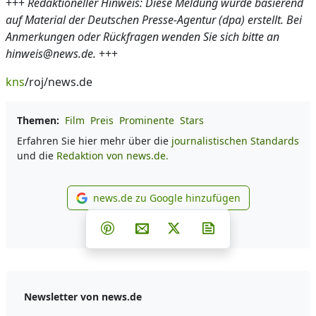
+++
Redaktioneller Hinweis: Diese Meldung wurde basierend
auf Material der Deutschen Presse-Agentur (dpa) erstellt. Bei
Anmerkungen oder Rückfragen wenden Sie sich bitte an
hinweis@news.de.
+++
kns
/roj/news.de
Themen:
Film
Preis
Prominente
Stars
Erfahren Sie hier mehr über die
journalistischen Standards
und die
Redaktion von news.de.
news.de zu Google hinzufügen
news.de zu Google hinzufüg
Teilen auf Facebook
Teilen auf Whatsapp
Teilen auf Telegram
Teilen auf Pinterest
Per E-Mail teilen
Post auf X
Newsletter abonni
Newsletter von news.de