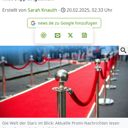
Erstellt von
Sarah Knauth
-
20.02.2025, 02.33
Uhr
news.de zu Google hinzufügen
news.de zu Google hinzufüg
Teilen auf Facebook
Teilen auf Whatsapp
Teilen auf Telegram
Teilen auf Pinterest
Per E-Mail teilen
Post auf X
Newsletter abonni
Die Welt der Stars im Blick: Aktuelle Promi-Nachrichten lesen