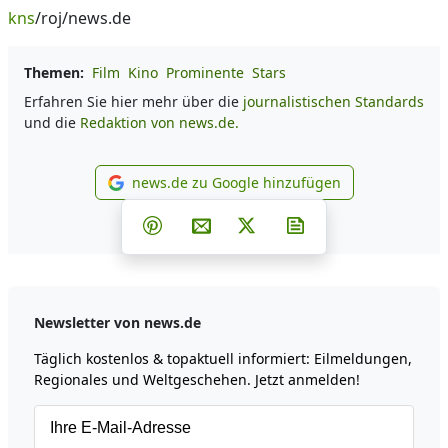
kns
/roj/news.de
Themen:
Film
Kino
Prominente
Stars
Erfahren Sie hier mehr über die
journalistischen Standards
und die
Redaktion von news.de.
news.de zu Google hinzufügen
news.de zu Google hinzufüg
Teilen auf Facebook
Teilen auf Whatsapp
Teilen auf Telegram
Teilen auf Pinterest
Per E-Mail teilen
Post auf X
Newsletter abonni
Newsletter von news.de
Täglich kostenlos & topaktuell informiert: Eilmeldungen,
Regionales und Weltgeschehen. Jetzt anmelden!