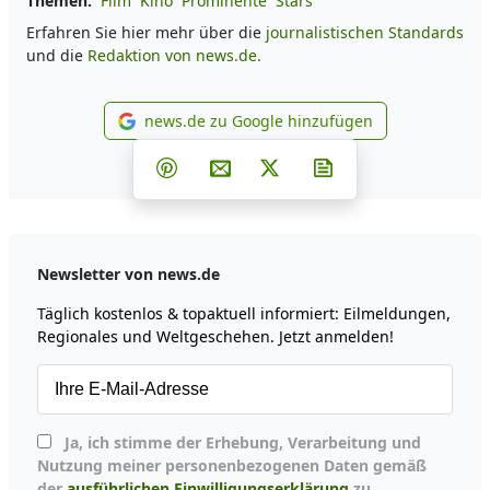
Themen:
Film
Kino
Prominente
Stars
Erfahren Sie hier mehr über die
journalistischen Standards
und die
Redaktion von news.de.
news.de zu Google hinzufügen
news.de zu Google hinzufüg
Teilen auf Facebook
Teilen auf Whatsapp
Teilen auf Telegram
Teilen auf Pinterest
Per E-Mail teilen
Post auf X
Newsletter abonni
Newsletter von news.de
Täglich kostenlos & topaktuell informiert: Eilmeldungen,
Regionales und Weltgeschehen. Jetzt anmelden!
Ja, ich stimme der Erhebung, Verarbeitung und
Nutzung meiner personenbezogenen Daten gemäß
der
ausführlichen Einwilligungserklärung
zu.