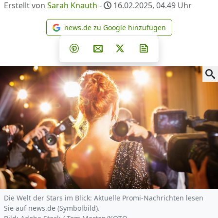
Erstellt von
Sarah Knauth
-
16.02.2025, 04.49
Uhr
news.de zu Google hinzufügen
news.de zu Google hinzufüg
Teilen auf Facebook
Teilen auf Whatsapp
Teilen auf Telegram
Teilen auf Pinterest
Per E-Mail teilen
Post auf X
Newsletter abonni
Die Welt der Stars im Blick: Aktuelle Promi-Nachrichten lesen
Sie auf news.de (Symbolbild).