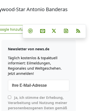
llywood-Star Antonio Banderas
Teilen auf Facebook
Teilen auf Whatsapp
Teilen auf Telegram
Google hinzufügen
Teilen auf Pinterest
Per E-Mail teilen
Post auf X
Newsletter abonniere
RSS
news.de zu Google hinzufügen
Newsletter von news.de
Täglich kostenlos & topaktuell
informiert: Eilmeldungen,
Regionales und Weltgeschehen.
Jetzt anmelden!
Ja, ich stimme der Erhebung,
Verarbeitung und Nutzung meiner
personenbezogenen Daten gemäß