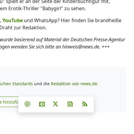
" spielt er an der Seite der Kinderbuchfigur mit,
m Erotik-Thriller "Babygirl" zu sehen.
,
YouTube
und WhatsApp? Hier finden Sie brandheiße
Draht zur Redaktion.
 wurde basierend auf Material der Deutschen Presse-Agentur
ragen wenden Sie sich bitte an hinweis@news.de.
+++
ischen Standards
und die
Redaktion von news.de.
Teilen auf Facebook
Teilen auf Whatsapp
Teilen auf Telegram
e hinzufügen
Teilen auf Pinterest
Per E-Mail teilen
Post auf X
Newsletter abonnieren
RSS
s.de zu Google hinzufügen