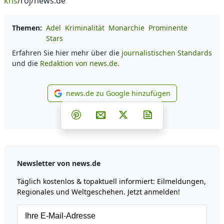
kns
/roj/news.de
Themen:
Adel
Kriminalität
Monarchie
Prominente
Stars
Erfahren Sie hier mehr über die
journalistischen Standards
und die
Redaktion von news.de.
news.de zu Google hinzufügen
news.de zu Google hinzufüg
Teilen auf Facebook
Teilen auf Whatsapp
Teilen auf Telegram
Teilen auf Pinterest
Per E-Mail teilen
Post auf X
Newsletter abonni
Newsletter von news.de
Täglich kostenlos & topaktuell informiert: Eilmeldungen,
Regionales und Weltgeschehen. Jetzt anmelden!