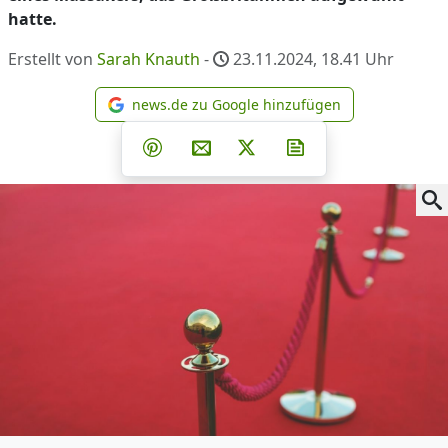
hatte.
Erstellt von
Sarah Knauth
-
23.11.2024, 18.41
Uhr
news.de zu Google hinzufügen
news.de zu Google hinzufüg
Teilen auf Facebook
Teilen auf Whatsapp
Teilen auf Telegram
Teilen auf Pinterest
Per E-Mail teilen
Post auf X
Newsletter abonni