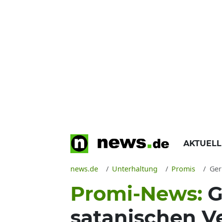
AKTUEL
news.de
Unterhaltung
Promis
Geri
Promi-News:
G
satanischen V