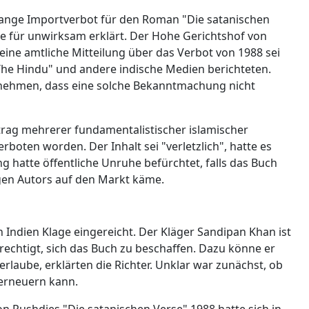
elange Importverbot für den Roman "Die satanischen
ie für unwirksam erklärt. Der Hohe Gerichtshof von
ine amtliche Mitteilung über das Verbot von 1988 sei
"The Hindu" und andere indische Medien berichteten.
unehmen, dass eine solche Bekanntmachung nicht
trag mehrerer fundamentalistischer islamischer
rboten worden. Der Inhalt sei "verletzlich", hatte es
 hatte öffentliche Unruhe befürchtet, falls das Buch
igen Autors auf den Markt käme.
n Indien Klage eingereicht. Der Kläger Sandipan Khan ist
echtigt, sich das Buch zu beschaffen. Dazu könne er
rlaube, erklärten die Richter. Unklar war zunächst, ob
 erneuern kann.
n Rushdies "Die satanischen Verse" 1988 hatte sich in