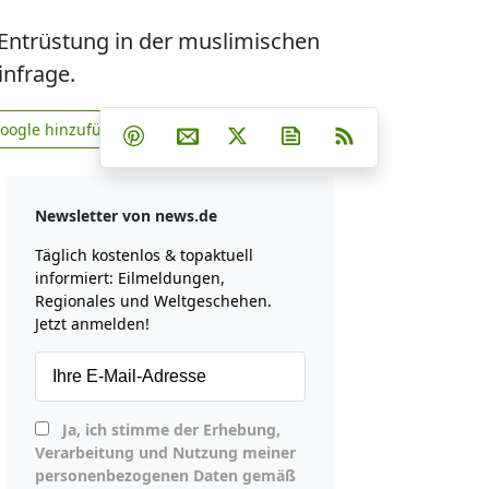
Entrüstung in der muslimischen
infrage.
Teilen auf Facebook
Teilen auf Whatsapp
Teilen auf Telegram
Google hinzufügen
Teilen auf Pinterest
Per E-Mail teilen
Post auf X
Newsletter abonniere
RSS
news.de zu Google hinzufügen
Newsletter von news.de
Täglich kostenlos & topaktuell
informiert: Eilmeldungen,
Regionales und Weltgeschehen.
Jetzt anmelden!
Ja, ich stimme der Erhebung,
Verarbeitung und Nutzung meiner
personenbezogenen Daten gemäß