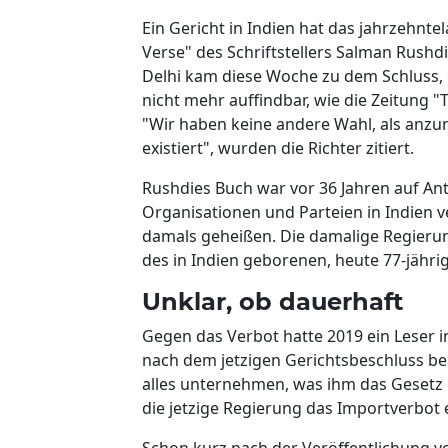
Ein Gericht in Indien hat das jahrzehnt
Verse" des Schriftstellers Salman Rushd
Delhi kam diese Woche zu dem Schluss, e
nicht mehr auffindbar, wie die Zeitung 
"Wir haben keine andere Wahl, als anz
existiert", wurden die Richter zitiert.
Rushdies Buch war vor 36 Jahren auf An
Organisationen und Parteien in Indien ve
damals geheißen. Die damalige Regierung
des in Indien geborenen, heute 77-jähr
Unklar, ob dauerhaft
Gegen das Verbot hatte 2019 ein Leser i
nach dem jetzigen Gerichtsbeschluss ber
alles unternehmen, was ihm das Gesetz e
die jetzige Regierung das Importverbot
Schon kurz nach der Veröffentlichung vo