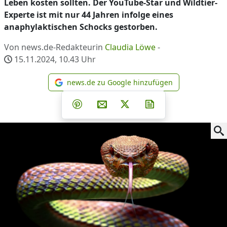
Leben kosten sollten. Der YouTube-Star und Wildtier-
Experte ist mit nur 44 Jahren infolge eines
anaphylaktischen Schocks gestorben.
Von news.de-Redakteurin
Claudia Löwe
-
15.11.2024, 10.43
Uhr
news.de zu Google hinzufügen
news.de zu Google hinzufüg
Teilen auf Facebook
Teilen auf Whatsapp
Teilen auf Telegram
Teilen auf Pinterest
Per E-Mail teilen
Post auf X
Newsletter abonni