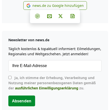
news.de zu Google hinzufügen
news.de zu Google hinzufüg
Teilen auf Facebook
Teilen auf Whatsapp
Teilen auf Telegram
Teilen auf Pinterest
Per E-Mail teilen
Post auf X
Newsletter abonni
Newsletter von news.de
Täglich kostenlos & topaktuell informiert: Eilmeldungen,
Regionales und Weltgeschehen. Jetzt anmelden!
Ja, ich stimme der Erhebung, Verarbeitung und
Nutzung meiner personenbezogenen Daten gemäß
der
ausführlichen Einwilligungserklärung
zu.
Absenden