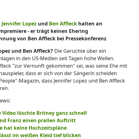
i
Jennifer Lopez
und
Ben Affleck
halten an
lmpremiere - er trägt keinen Ehering
ennung von Ben Affleck bei Pressekonferenz
Lopez und Ben Affleck?
Die Gerüchte über ein
chlagen in den US-Medien seit Tagen hohe Wellen.
Affleck "zur Vernunft gekommen" sei, was seine Ehe mit
Schauspieler, dass er sich von der Sängerin scheiden
People"-Magazin, dass Jennifer Lopez und Ben Affleck
ren.
News:
 Video löschte Britney ganz schnell
d Franz einen prallen Auftritt
lce hat keine Hochzeitspläne
 lässt im weißen Kleid tief blicken