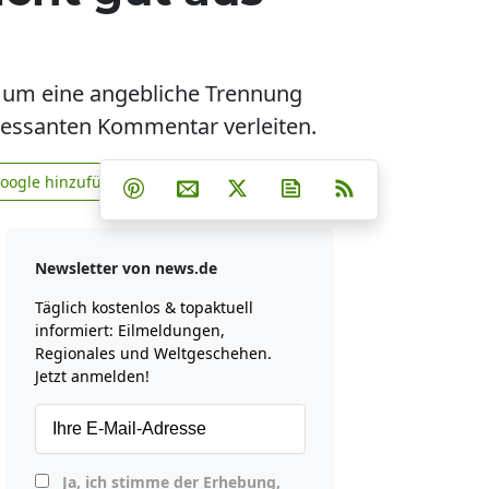
e um eine angebliche Trennung
teressanten Kommentar verleiten.
Teilen auf Facebook
Teilen auf Whatsapp
Teilen auf Telegram
Google hinzufügen
Teilen auf Pinterest
Per E-Mail teilen
Post auf X
Newsletter abonniere
RSS
news.de zu Google hinzufügen
Newsletter von news.de
Täglich kostenlos & topaktuell
informiert: Eilmeldungen,
Regionales und Weltgeschehen.
Jetzt anmelden!
Ja, ich stimme der Erhebung,