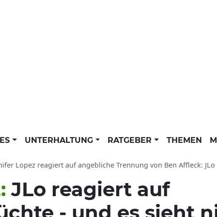
LES
UNTERHALTUNG
RATGEBER
THEMEN
M
ifer Lopez reagiert auf angebliche Trennung von Ben Affleck: JLo schürt Ger
z:
JLo reagiert auf
hte - und es sieht n