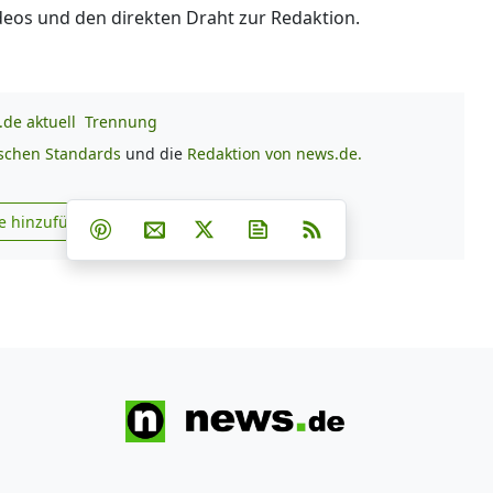
deos und den direkten Draht zur Redaktion.
de aktuell
Trennung
ischen Standards
und die
Redaktion von news.de.
Teilen auf Facebook
Teilen auf Whatsapp
Teilen auf Telegram
e hinzufügen
Teilen auf Pinterest
Per E-Mail teilen
Post auf X
Newsletter abonnieren
RSS
s.de zu Google hinzufügen