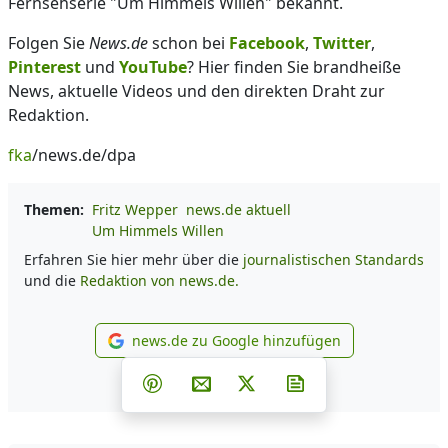
Fernsehserie "Um Himmels Willen" bekannt.
Folgen Sie
News.de
schon bei
Facebook
,
Twitter
,
Pinterest
und
YouTube
? Hier finden Sie brandheiße
News, aktuelle Videos und den direkten Draht zur
Redaktion.
fka
/news.de/dpa
Themen:
Fritz Wepper
news.de aktuell
Um Himmels Willen
Erfahren Sie hier mehr über die
journalistischen Standards
und die
Redaktion von news.de.
news.de zu Google hinzufügen
news.de zu Google hinzufüg
Teilen auf Facebook
Teilen auf Whatsapp
Teilen auf Telegram
Teilen auf Pinterest
Per E-Mail teilen
Post auf X
Newsletter abonni