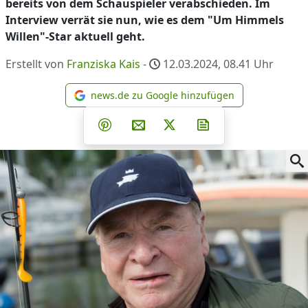
bereits von dem Schauspieler verabschieden. Im
Interview verrät sie nun, wie es dem "Um Himmels
Willen"-Star aktuell geht.
Erstellt von
Franziska Kais
-
12.03.2024, 08.41
Uhr
news.de zu Google hinzufügen
news.de zu Google hinzufüg
Teilen auf Facebook
Teilen auf Whatsapp
Teilen auf Telegram
Teilen auf Pinterest
Per E-Mail teilen
Post auf X
Newsletter abonni