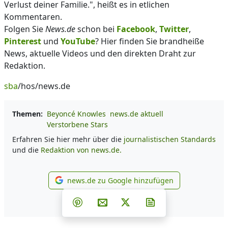
Verlust deiner Familie.", heißt es in etlichen
Kommentaren.
Folgen Sie
News.de
schon bei
Facebook
,
Twitter
,
Pinterest
und
YouTube
? Hier finden Sie brandheiße
News, aktuelle Videos und den direkten Draht zur
Redaktion.
sba
/hos/news.de
Themen:
Beyoncé Knowles
news.de aktuell
Verstorbene Stars
Erfahren Sie hier mehr über die
journalistischen Standards
und die
Redaktion von news.de.
news.de zu Google hinzufügen
news.de zu Google hinzufüg
Teilen auf Facebook
Teilen auf Whatsapp
Teilen auf Telegram
Teilen auf Pinterest
Per E-Mail teilen
Post auf X
Newsletter abonni