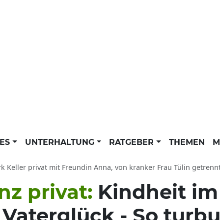
LES
UNTERHALTUNG
RATGEBER
THEMEN
M
 Keller privat mit Freundin Anna, von kranker Frau Tülin getrennt: Söhne Aaron J
nz privat:
Kindheit im
aterglück - So turbul