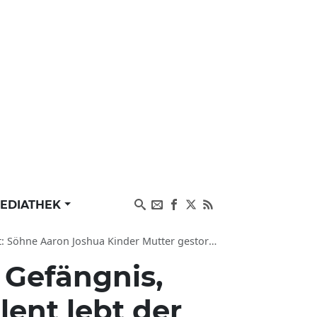
EDIATHEK
oshua Kinder Mutter gestorben von Sänger Schauspieler
 Gefängnis,
ent lebt der