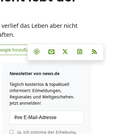
 verlief das Leben aber nicht
aften.
Teilen auf Facebook
Teilen auf Whatsapp
Teilen auf Telegram
Google hinzufügen
Teilen auf Pinterest
Per E-Mail teilen
Post auf X
Newsletter abonniere
RSS
news.de zu Google hinzufügen
Newsletter von news.de
Täglich kostenlos & topaktuell
informiert: Eilmeldungen,
Regionales und Weltgeschehen.
Jetzt anmelden!
Ja, ich stimme der Erhebung,