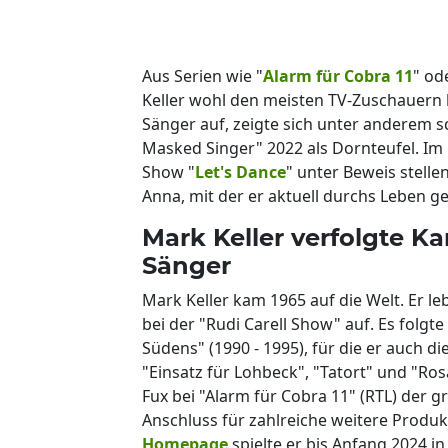
Aus Serien wie "
Alarm für Cobra 11
" od
Keller wohl den meisten TV-Zuschauern 
Sänger auf, zeigte sich unter anderem 
Masked Singer" 2022 als Dornteufel. Im F
Show "
Let's Dance
" unter Beweis stell
Anna, mit der er aktuell durchs Leben ge
Mark Keller verfolgte Ka
Sänger
Mark Keller kam 1965 auf die Welt. Er le
bei der "Rudi Carell Show" auf. Es folgte
Südens" (1990 - 1995), für die er auch di
"Einsatz für Lohbeck", "Tatort" und "R
Fux bei "Alarm für Cobra 11" (RTL) der 
Anschluss für zahlreiche weitere Produ
Homepage
spielte er bis Anfang 2024 in