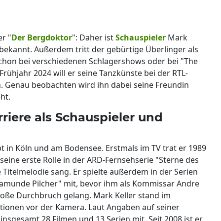
er "
Der Bergdoktor
": Daher ist
Schauspieler
Mark
bekannt. Außerdem tritt der gebürtige Überlinger als
schon bei verschiedenen Schlagershows oder bei "The
rühjahr 2024 will er seine Tanzkünste bei der RTL-
en. Genau beobachten wird ihn dabei seine Freundin
ht.
rriere als Schauspieler und
bt in Köln und am Bodensee. Erstmals im TV trat er 1989
 seine erste Rolle in der ARD-Fernsehserie "Sterne des
e Titelmelodie sang. Er spielte außerdem in der Serien
osamunde Pilcher" mit, bevor ihm als Kommissar Andre
große Durchbruch gelang. Mark Keller stand im
ktionen vor der Kamera. Laut Angaben auf seiner
 insgesamt 28 Filmen und 13 Serien mit. Seit 2008 ist er