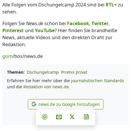
Alle Folgen vom Dschungelcamp 2024 sind bei
RTL+
zu
sehen.
Folgen Sie
News.de
schon bei
Facebook
,
Twitter
,
Pinterest
und
YouTube
? Hier finden Sie brandheiße
News, aktuelle Videos und den direkten Draht zur
Redaktion.
gom
/bos/news.de
Themen:
Dschungelcamp
Promis privat
Erfahren Sie hier mehr über die
journalistischen Standards
und die
Redaktion von news.de.
news.de zu Google hinzufügen
news.de zu Google hinzufüg
Teilen auf Facebook
Teilen auf Whatsapp
Teilen auf Telegram
Teilen auf Pinterest
Per E-Mail teilen
Post auf X
Newsletter abonni