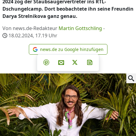
2024 zog der Staubsaugervertreter ins RTL-
Dschungelcamp. Dort beobachtete ihn seine Freundin
Darya Strelnikova ganz genau.
Von news.de-Redakteur
Martin Gottschling
-
18.02.2024, 17.19
Uhr
news.de zu Google hinzufügen
news.de zu Google hinzufüg
Teilen auf Facebook
Teilen auf Whatsapp
Teilen auf Telegram
Teilen auf Pinterest
Per E-Mail teilen
Post auf X
Newsletter abonni