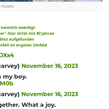
 Pizzello
 heimlich beerdigt
r"-Star stirbt mit 40 Jahren
eblos aufgefunden
esfall im engsten Umfeld
OOXx4
carvey)
November 16, 2023
s my boy.
1M0b
carvey)
November 16, 2023
ether. What a joy.