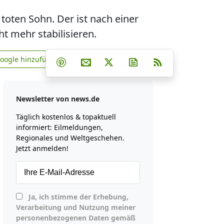
toten Sohn. Der ist nach einer
t mehr stabilisieren.
Teilen auf Facebook
Teilen auf Whatsapp
Teilen auf Telegram
Google hinzufügen
Teilen auf Pinterest
Per E-Mail teilen
Post auf X
Newsletter abonniere
RSS
news.de zu Google hinzufügen
Newsletter von news.de
Täglich kostenlos & topaktuell
informiert: Eilmeldungen,
Regionales und Weltgeschehen.
Jetzt anmelden!
Ja, ich stimme der Erhebung,
Verarbeitung und Nutzung meiner
personenbezogenen Daten gemäß