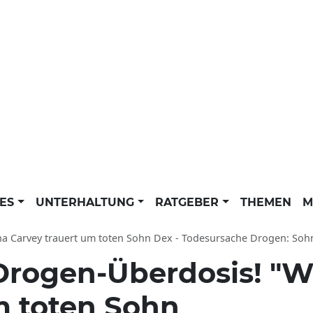
LES
UNTERHALTUNG
RATGEBER
THEMEN
M
 Carvey trauert um toten Sohn Dex - Todesursache Drogen: Sohn von Wayne's
Drogen-Überdosis! "W
m toten Sohn