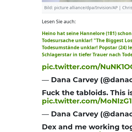
Bild: picture alliance/dpa/Invision/AP | Chris
Lesen Sie auch:
Heino hat seine Hannelore (†81) schon
Todesursache unklar! "The Biggest Lose
Todesumstände unklar! Popstar (24) l
Schlagerstar in tiefer Trauer nach Tod
pic.twitter.com/NuNK1
— Dana Carvey (@dana
Fuck the tabloids. This i
pic.twitter.com/MoNIzG
— Dana Carvey (@dana
Dex and me working tog