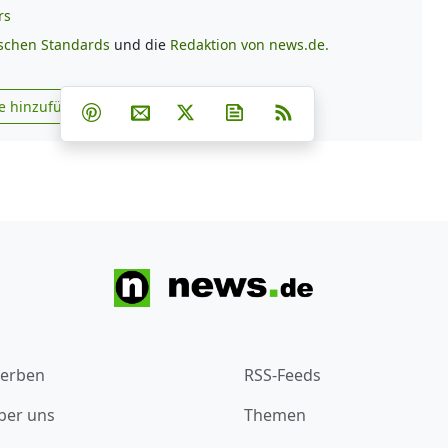
rs
ischen Standards
und die
Redaktion von news.de.
Teilen auf Facebook
Teilen auf Whatsapp
Teilen auf Telegram
e hinzufügen
Teilen auf Pinterest
Per E-Mail teilen
Post auf X
Newsletter abonnieren
RSS
s.de zu Google hinzufügen
erben
RSS-Feeds
ber uns
Themen