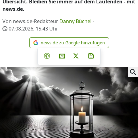
Übersicht. Bleiben Sie immer auf dem Laufenden - mit
news.de.
Von news.de-Redakteur
Danny Büchel
-
07.08.2026, 15.43
Uhr
news.de zu Google hinzufügen
news.de zu Google hinzufüg
Teilen auf Facebook
Teilen auf Whatsapp
Teilen auf Telegram
Teilen auf Pinterest
Per E-Mail teilen
Post auf X
Newsletter abonni