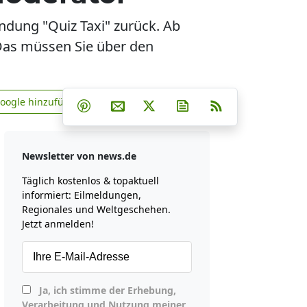
dung "Quiz Taxi" zurück. Ab
Das müssen Sie über den
Teilen auf Facebook
Teilen auf Whatsapp
Teilen auf Telegram
Google hinzufügen
Teilen auf Pinterest
Per E-Mail teilen
Post auf X
Newsletter abonniere
RSS
news.de zu Google hinzufügen
Newsletter von news.de
Täglich kostenlos & topaktuell
informiert: Eilmeldungen,
Regionales und Weltgeschehen.
Jetzt anmelden!
Ja, ich stimme der Erhebung,
Verarbeitung und Nutzung meiner