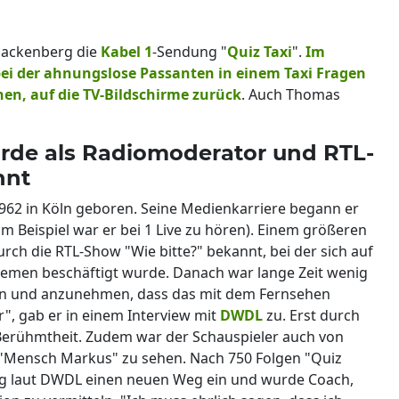
Hackenberg die
Kabel 1
-Sendung "
Quiz
Taxi
".
Im
bei der ahnungslose Passanten in einem Taxi Fragen
n, auf die TV-Bildschirme zurück
. Auch Thomas
de als Radiomoderator und RTL-
nnt
962 in Köln geboren. Seine Medienkarriere begann er
 Beispiel war er bei 1 Live zu hören). Einem größeren
rch die RTL-Show "Wie bitte?" bekannt, bei der sich auf
hemen beschäftigt wurde. Danach war lange Zeit wenig
fen und anzunehmen, dass das mit dem Fernsehen
er", gab er in einem Interview mit
DWDL
zu. Erst durch
r Berühmtheit. Zudem war der Schauspieler auch von
 "Mensch Markus" zu sehen. Nach 750 Folgen "Quiz
erg laut DWDL einen neuen Weg ein und wurde Coach,