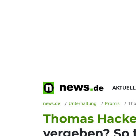
AKTUEL
news.de
Unterhaltung
Promis
Thom
Thomas Hacken
vergeben? So t