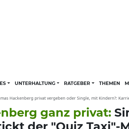
LES
UNTERHALTUNG
RATGEBER
THEMEN
M
as Hackenberg privat vergeben oder Single, mit Kindern?: Karriere als C
berg ganz privat:
Si
ickt der "Quiz Taxi"-