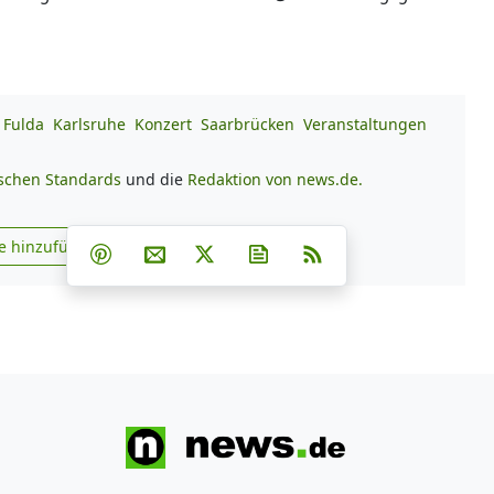
Fulda
Karlsruhe
Konzert
Saarbrücken
Veranstaltungen
ischen Standards
und die
Redaktion von news.de.
Teilen auf Facebook
Teilen auf Whatsapp
Teilen auf Telegram
e hinzufügen
Teilen auf Pinterest
Per E-Mail teilen
Post auf X
Newsletter abonnieren
RSS
s.de zu Google hinzufügen