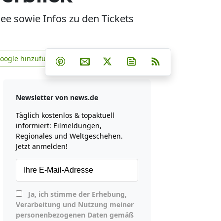
ee sowie Infos zu den Tickets
Teilen auf Facebook
Teilen auf Whatsapp
Teilen auf Telegram
Google hinzufügen
Teilen auf Pinterest
Per E-Mail teilen
Post auf X
Newsletter abonniere
RSS
news.de zu Google hinzufügen
Newsletter von news.de
Täglich kostenlos & topaktuell
informiert: Eilmeldungen,
Regionales und Weltgeschehen.
Jetzt anmelden!
Ja, ich stimme der Erhebung,
Verarbeitung und Nutzung meiner
personenbezogenen Daten gemäß