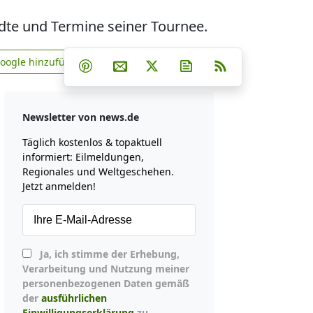
ädte und Termine seiner Tournee.
Teilen auf Facebook
Teilen auf Whatsapp
Teilen auf Telegram
Google hinzufügen
Teilen auf Pinterest
Per E-Mail teilen
Post auf X
Newsletter abonniere
RSS
news.de zu Google hinzufügen
Newsletter von news.de
Täglich kostenlos & topaktuell
informiert: Eilmeldungen,
Regionales und Weltgeschehen.
Jetzt anmelden!
Ja, ich stimme der Erhebung,
Verarbeitung und Nutzung meiner
personenbezogenen Daten gemäß
der
ausführlichen
Einwilligungserklärung
zu.