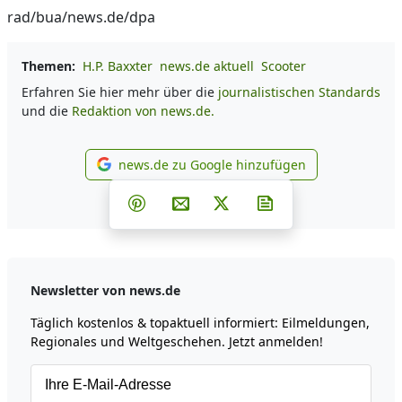
rad/bua/news.de/dpa
Themen:
H.P. Baxxter
news.de aktuell
Scooter
Erfahren Sie hier mehr über die
journalistischen Standards
und die
Redaktion von news.de.
news.de zu Google hinzufügen
news.de zu Google hinzufüg
Teilen auf Facebook
Teilen auf Whatsapp
Teilen auf Telegram
Teilen auf Pinterest
Per E-Mail teilen
Post auf X
Newsletter abonni
Newsletter von news.de
Täglich kostenlos & topaktuell informiert: Eilmeldungen,
Regionales und Weltgeschehen. Jetzt anmelden!