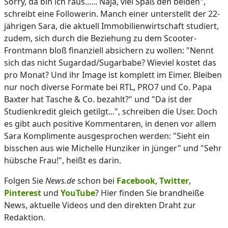
Sorry, da bin ich raus...... Naja, viel Spaß den beiden",
schreibt eine Followerin. Manch einer unterstellt der 22-
jährigen Sara, die aktuell Immobilienwirtschaft studiert,
zudem, sich durch die Beziehung zu dem Scooter-
Frontmann bloß finanziell absichern zu wollen: "Nennt
sich das nicht Sugardad/Sugarbabe? Wieviel kostet das
pro Monat? Und ihr Image ist komplett im Eimer. Bleiben
nur noch diverse Formate bei RTL, PRO7 und Co. Papa
Baxter hat Tasche & Co. bezahlt?" und "Da ist der
Studienkredit gleich getilgt...", schreiben die User. Doch
es gibt auch positive Kommentaren, in denen vor allem
Sara Komplimente ausgesprochen werden: "Sieht ein
bisschen aus wie Michelle Hunziker in jünger" und "Sehr
hübsche Frau!", heißt es darin.
Folgen Sie
News.de
schon bei
Facebook
,
Twitter
,
Pinterest
und
YouTube
? Hier finden Sie brandheiße
News, aktuelle Videos und den direkten Draht zur
Redaktion.