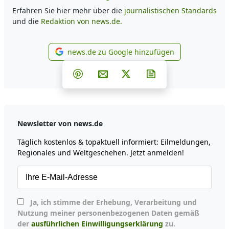
Erfahren Sie hier mehr über die
journalistischen Standards
und die
Redaktion von news.de.
news.de zu Google hinzufügen
news.de zu Google hinzufüg
Teilen auf Facebook
Teilen auf Whatsapp
Teilen auf Telegram
Teilen auf Pinterest
Per E-Mail teilen
Post auf X
Newsletter abonni
Newsletter von news.de
Täglich kostenlos & topaktuell informiert: Eilmeldungen,
Regionales und Weltgeschehen. Jetzt anmelden!
Ja, ich stimme der Erhebung, Verarbeitung und
Nutzung meiner personenbezogenen Daten gemäß
der
ausführlichen Einwilligungserklärung
zu.