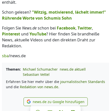
enthält.
Schon gelesen?
"Witzig, motivierend, lächelt immer!"
Rührende Worte von Schumis Sohn
Folgen Sie
News.de
schon bei
Facebook
,
Twitter
,
Pinterest
und
YouTube
? Hier finden Sie brandheiße
News, aktuelle Videos und den direkten Draht zur
Redaktion.
sba
/news.de
Themen:
Michael Schumacher
news.de aktuell
Sebastian Vettel
Erfahren Sie hier mehr über die
journalistischen Standards
und die
Redaktion von news.de.
news.de zu Google hinzufügen
news.de zu Google hinzufüg
Teilen auf Facebook
Teilen auf Whatsapp
Teilen auf Telegram