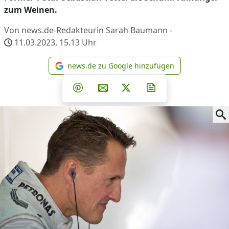
zum Weinen.
Von news.de-Redakteurin Sarah Baumann -
11.03.2023, 15.13
Uhr
news.de zu Google hinzufügen
news.de zu Google hinzufüg
Teilen auf Facebook
Teilen auf Whatsapp
Teilen auf Telegram
Teilen auf Pinterest
Per E-Mail teilen
Post auf X
Newsletter abonni