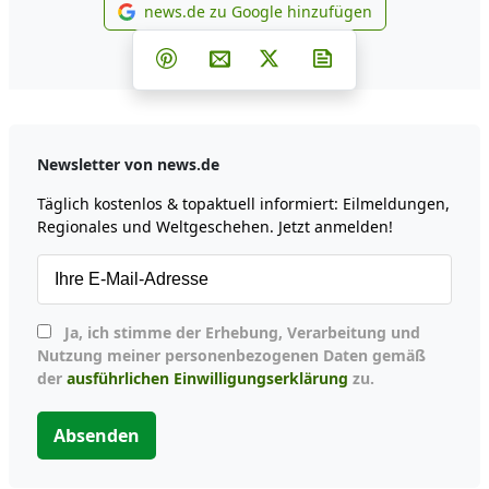
news.de zu Google hinzufügen
news.de zu Google hinzufüg
Teilen auf Facebook
Teilen auf Whatsapp
Teilen auf Telegram
Teilen auf Pinterest
Per E-Mail teilen
Post auf X
Newsletter abonni
Newsletter von news.de
Täglich kostenlos & topaktuell informiert: Eilmeldungen,
Regionales und Weltgeschehen. Jetzt anmelden!
Ja, ich stimme der Erhebung, Verarbeitung und
Nutzung meiner personenbezogenen Daten gemäß
der
ausführlichen Einwilligungserklärung
zu.
Absenden