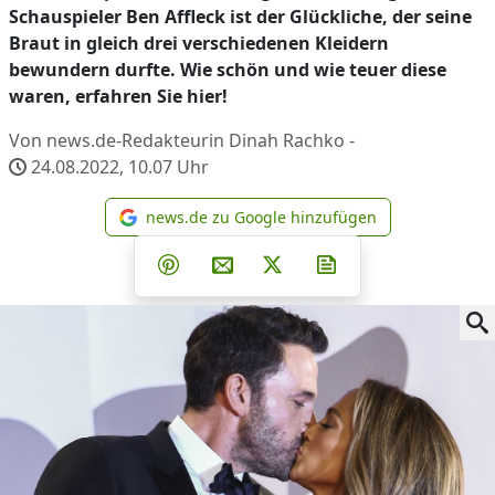
Schauspieler Ben Affleck ist der Glückliche, der seine
Braut in gleich drei verschiedenen Kleidern
bewundern durfte. Wie schön und wie teuer diese
waren, erfahren Sie hier!
Von news.de-Redakteurin Dinah Rachko -
24.08.2022, 10.07
Uhr
news.de zu Google hinzufügen
news.de zu Google hinzufüg
Teilen auf Facebook
Teilen auf Whatsapp
Teilen auf Telegram
Teilen auf Pinterest
Per E-Mail teilen
Post auf X
Newsletter abonni