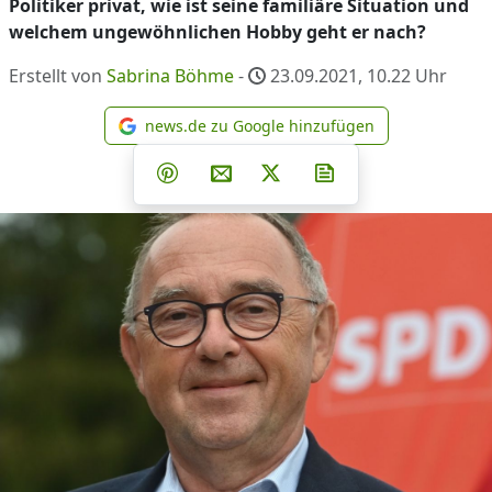
Politiker privat, wie ist seine familiäre Situation und
welchem ungewöhnlichen Hobby geht er nach?
Erstellt von
Sabrina Böhme
-
23.09.2021, 10.22
Uhr
news.de zu Google hinzufügen
news.de zu Google hinzufüg
Teilen auf Facebook
Teilen auf Whatsapp
Teilen auf Telegram
Teilen auf Pinterest
Per E-Mail teilen
Post auf X
Newsletter abonni