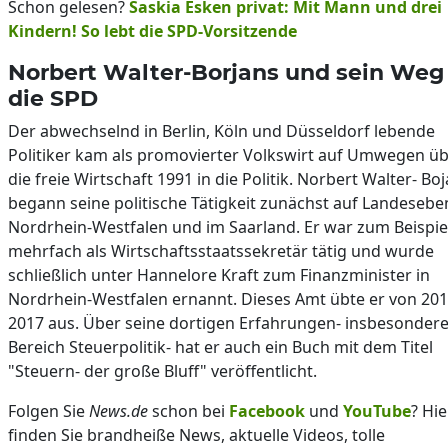
Schon gelesen?
Saskia Esken privat: Mit Mann und drei
Kindern! So lebt die SPD-Vorsitzende
Norbert Walter-Borjans und sein Weg 
die SPD
Der abwechselnd in Berlin, Köln und Düsseldorf lebende
Politiker kam als promovierter Volkswirt auf Umwegen ü
die freie Wirtschaft 1991 in die Politik. Norbert Walter- Bo
begann seine politische Tätigkeit zunächst auf Landesebe
Nordrhein-Westfalen und im Saarland. Er war zum Beispie
mehrfach als Wirtschaftsstaatssekretär tätig und wurde
schließlich unter Hannelore Kraft zum Finanzminister in
Nordrhein-Westfalen ernannt. Dieses Amt übte er von 201
2017 aus. Über seine dortigen Erfahrungen- insbesondere
Bereich Steuerpolitik- hat er auch ein Buch mit dem Titel
"Steuern- der große Bluff" veröffentlicht.
Folgen Sie
News.de
schon bei
Facebook
und
YouTube
? Hie
finden Sie brandheiße News, aktuelle Videos, tolle