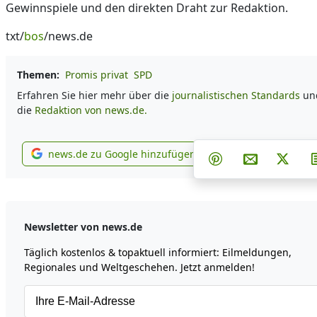
Gewinnspiele und den direkten Draht zur Redaktion.
txt/
bos
/news.de
Themen:
Promis privat
SPD
Erfahren Sie hier mehr über die
journalistischen Standards
un
die
Redaktion von news.de.
Teilen auf Faceb
Teilen auf
Teil
news.de zu Google hinzufügen
Teilen auf Pintere
Per E-Mail 
Post 
news.de zu Google hinzufügen
Newsletter von news.de
Täglich kostenlos & topaktuell informiert: Eilmeldungen,
Regionales und Weltgeschehen. Jetzt anmelden!