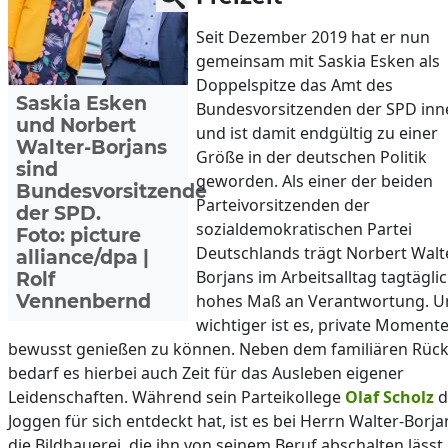
Seit Dezember 2019 hat er nun
gemeinsam mit Saskia Esken als
Doppelspitze das Amt des
Saskia Esken
Bundesvorsitzenden der SPD inn
und Norbert
und ist damit endgültig zu einer
Walter-Borjans
Größe in der deutschen Politik
sind
geworden. Als einer der beiden
Bundesvorsitzende
Parteivorsitzenden der
der SPD.
sozialdemokratischen Partei
Foto: picture
Deutschlands trägt Norbert Walt
alliance/dpa |
Borjans im Arbeitsalltag tagtäglic
Rolf
Vennenbernd
hohes Maß an Verantwortung. 
wichtiger ist es, private Moment
bewusst genießen zu können. Neben dem familiären Rück
bedarf es hierbei auch Zeit für das Ausleben eigener
Leidenschaften. Während sein Parteikollege
Olaf Scholz
d
Joggen für sich entdeckt hat, ist es bei Herrn Walter-Borja
die Bildhauerei, die ihn von seinem Beruf abschalten lässt.